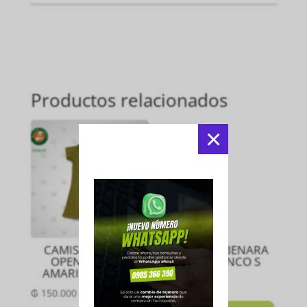
Productos relacionados
×
CAMISETA DAMA
CAMISETA BENARA
OPEN MEZCLA
LIMA BLANCO S
AMARILLO Talla P
₲
385.000
₲
150.000