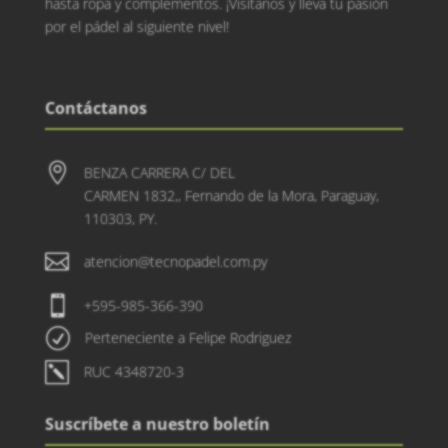
hasta ropa y complementos. ¡Visítanos y lleva tu pasión
por el pádel al siguiente nivel!
Contáctanos

BENZA CARRERA C/ DEL
CARMEN 1832,, Fernando de la Mora, Paraguay,
110303, PY.

atencion@tecnopadel.com.py

+595-985-366-390
R
Perteneciente a Felipe Rodriguez
k
RUC 4348720-3
Suscríbete a nuestro boletín