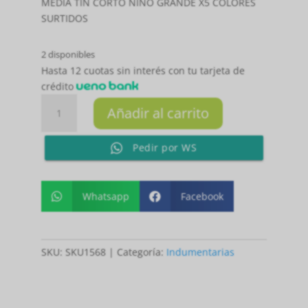
MEDIA TIN CORTO NIÑO GRANDE X5 COLORES
SURTIDOS
2 disponibles
Hasta 12 cuotas sin interés con tu tarjeta de
crédito
MEDIA
Añadir al carrito
TIN
CORTO
Pedir por WS
NIÑO
GRANDE
X5
COLORES
Whatsapp
Facebook


SURTIDOS
cantidad
SKU:
SKU1568
Categoría:
Indumentarias