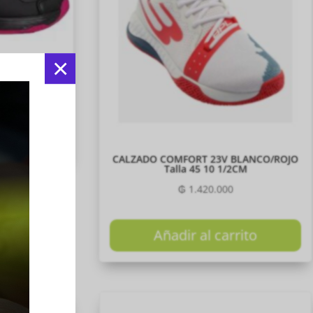
O/LILA Talla
×
rito
CALZADO COMFORT 23V BLANCO/ROJO
Talla 45 10 1/2CM
₲
1.420.000
Añadir al carrito