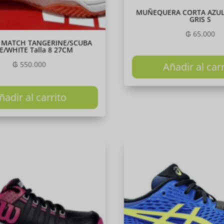
MUÑEQUERA CORTA AZU
GRIS S
₲
65.000
 MATCH TANGERINE/SCUBA
E/WHITE Talla 8 27CM
₲
550.000
Añadir al car
ñadir al carrito