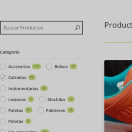
Produc
Categoría
Accesorios
Bolsos
133
12
Calzados
88
Indumentarias
95
Lesiones
Mochilas
9
22
Paletas
Paleteros
81
31
Pelotas
8
209