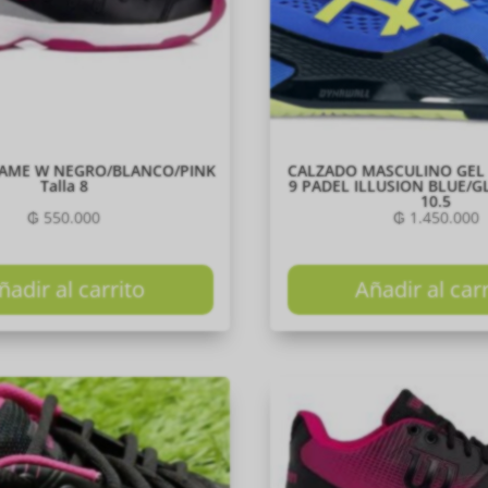
AME W NEGRO/BLANCO/PINK
CALZADO MASCULINO GEL
Talla 8
9 PADEL ILLUSION BLUE/
10.5
₲
550.000
₲
1.450.000
ñadir al carrito
Añadir al car