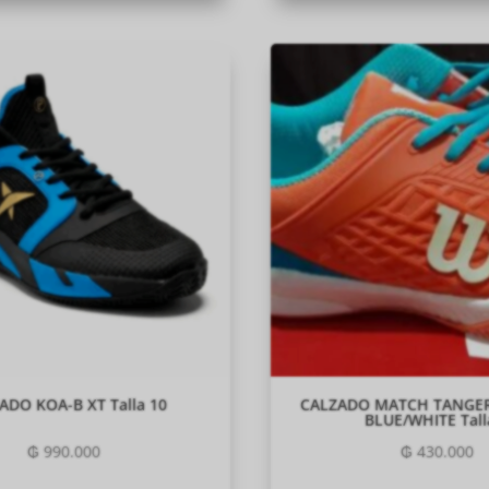
ADO KOA-B XT Talla 10
CALZADO MATCH TANGER
BLUE/WHITE Tall
₲
990.000
₲
430.000