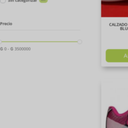
Sin categorizar
Precio
CALZADO
BLU
₲
0
-
₲
3500000
A