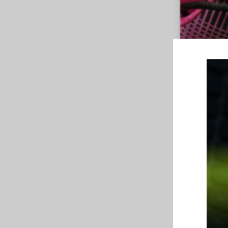
CALZADO A
A