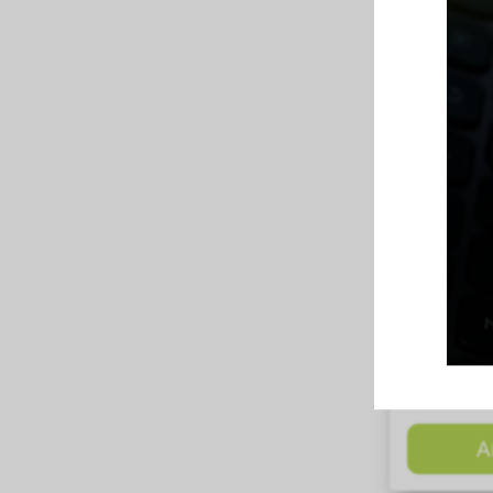
CALZA
A