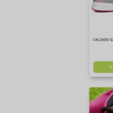
CALZADO G
A