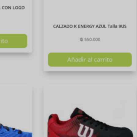
L CON LOGO
CALZADO K ENERGY AZUL Talla 9US
₲
550.000
rito
Añadir al carrito