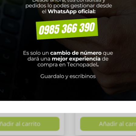
DO DAWA-B XT Talla 10
CALZADO K ULTIMATE ROJ
₲
850.000
₲
550.000
ñadir al carrito
Añadir al car