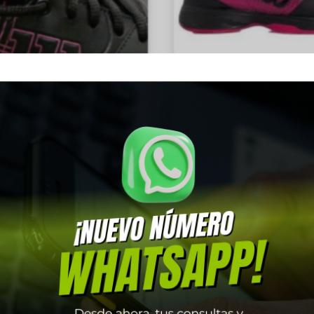
CALZADO ACE PLUS W NEGR
8
₲
550.000
Añadir al car
CE PLUS W NEGRO/LILA Talla
7,5US 25.7CM
₲
550.000
ñadir al carrito