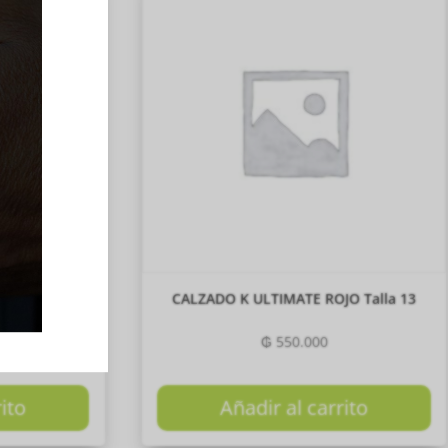
O Talla 12
CALZADO K ULTIMATE ROJO Talla 13
₲
550.000
rito
Añadir al carrito