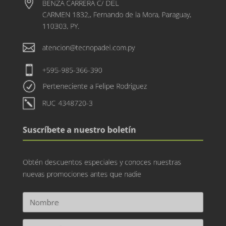

BENZA CARRERA C/ DEL
CARMEN 1832,, Fernando de la Mora, Paraguay,
110303, PY.

atencion@tecnopadel.com.py

+595-985-366-390
R
Perteneciente a Felipe Rodriguez
k
RUC 4348720-3
Suscríbete a nuestro boletín
Obtén descuentos especiales y conoces nuestras
nuevas promociones antes que nadie