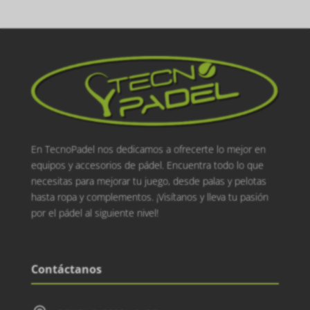
En TecnoPadel nos dedicamos a ofrecerte lo mejor en
equipos y accesorios de pádel. Encuentra todo lo que
necesitas para mejorar tu juego, desde palas y pelotas
hasta ropa y complementos. ¡Visítanos y lleva tu pasión
por el pádel al siguiente nivel!
Contáctanos