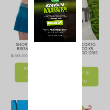
SHORT POLLERA
MEDIA TIN CORTO
BRISA AZUL XXL
NIÑO CHICO X5
BLANCO LOGO GRIS
₲
385.000
₲
100.000
Añadir al
Añadir al
carrito
carrito