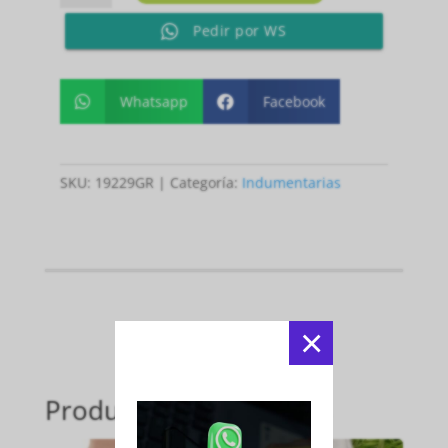
FEMENINO
Pedir por WS
GRIS
P
cantidad
Whatsapp
Facebook


SKU:
19229GR
Categoría:
Indumentarias
×
Productos relacionados