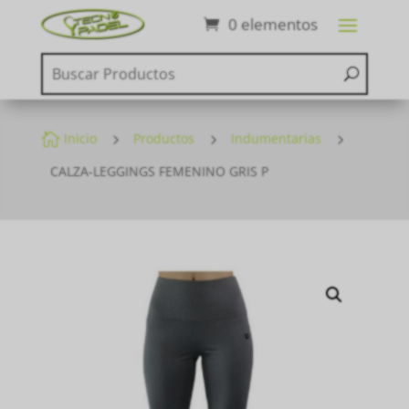
0 elementos

Inicio
5
Productos
5
Indumentarias
5
CALZA-LEGGINGS FEMENINO GRIS P