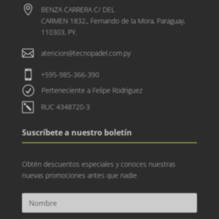

BENZA CARRERA C/ DEL
CARMEN 1832,, Fernando de la Mora, Paraguay,
110303, PY.

atencion@tecnopadel.com.py

+595-985-366-390
R
Perteneciente a Felipe Rodriguez
k
RUC 4348720-3
Suscríbete a nuestro boletín
Obtén descuentos especiales y conoces nuestras
nuevas promociones antes que nadie