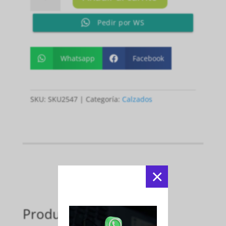
ASICS
FEMENINO
Pedir por WS
GEL-
CHALLENGER
14
CLAY
Whatsapp
Facebook


TEAL
BLUE/SOOTHING
SEA
SKU:
SKU2547
Categoría:
Calzados
8US
25CM
cantidad
×
Productos relacionados