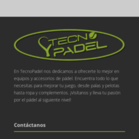
En TecnoPadel nos dedicamos a ofrecerte lo mejor en
equipos y accesorios de pádel. Encuentra todo lo que
necesitas para mejorar tu juego, desde palas y pelotas
hasta ropa y complementos. ¡Visítanos y lleva tu pasión
por el pádel al siguiente nivel!
Contáctanos