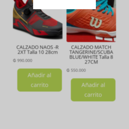
CALZADO NAOS -R
CALZADO MATCH
2XT Talla 10 28cm
TANGERINE/SCUBA
BLUE/WHITE Talla 8
₲
990.000
27CM
₲
550.000
Añadir al
carrito
Añadir al
carrito