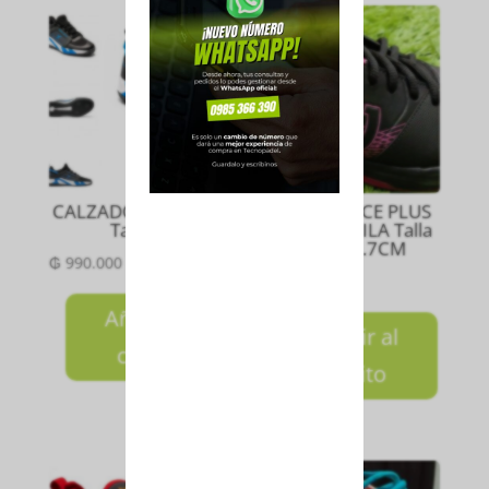
CALZADO NEKO B-XT
CALZADO ACE PLUS
Talla 10
W NEGRO/LILA Talla
7,5US 25.7CM
₲
990.000
₲
550.000
Añadir al
Añadir al
carrito
carrito