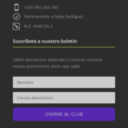

+595-985-366-390
R
Perteneciente a Felipe Rodriguez
k
RUC 4348720-3
Suscríbete a nuestro boletín
Obtén descuentos especiales y conoces nuestras
nuevas promociones antes que nadie
UNIRME AL CLUB