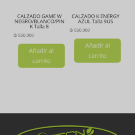
CALZADO GAME W
CALZADO K ENERGY
NEGRO/BLANCO/PIN
AZUL Talla 9US
K Talla 8
₲
550.000
₲
550.000
Añadir al
Añadir al
carrito
carrito