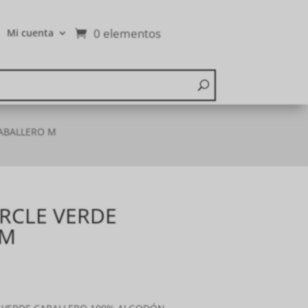
0 elementos
Mi cuenta
CABALLERO M
IRCLE VERDE
 M