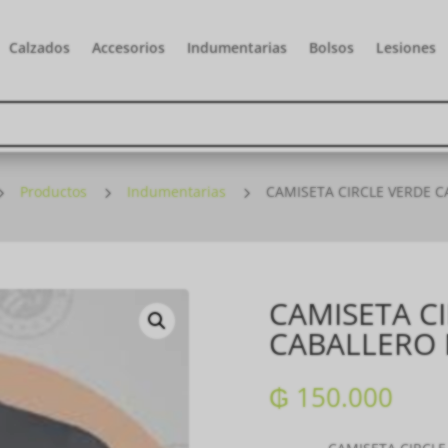
Calzados
Accesorios
Indumentarias
Bolsos
Lesiones
5
Productos
5
Indumentarias
5
CAMISETA CIRCLE VERDE 
CAMISETA C
CABALLERO
₲
150.000