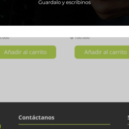
EDIA TIN CORTO NIÑO
MEDIA TIN CORTO NI
DIANO X5 BLANCO LOGO
CHICO X5 BLANCO LO
GRIS
SURTIDO 21.5-23CM
0.000
₲
100.000
Añadir al carrito
Añadir al carrito
Contáctanos