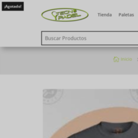
¡Agotado!
Tienda
Paletas

Inicio