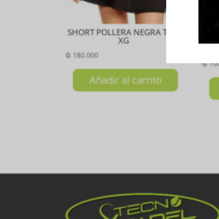
SHORT POLLERA NEGRA Talla
M
XG
ME
₲
180.000
₲
10
Añadir al carrito