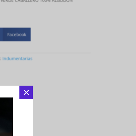
E VERDE CABALLERO 100% ALGODÓN
Facebook
:
Indumentarias
×