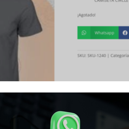
CAMISETA CIRCL
¡Agotado!
Whatsapp


SKU:
SKU-1240
Categoría