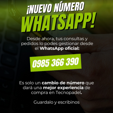
AMISETA BENARA LIMA
MEDIA TIN CORTO NI
ROJO P
CHICO X5 BLANCO LO
GRIS