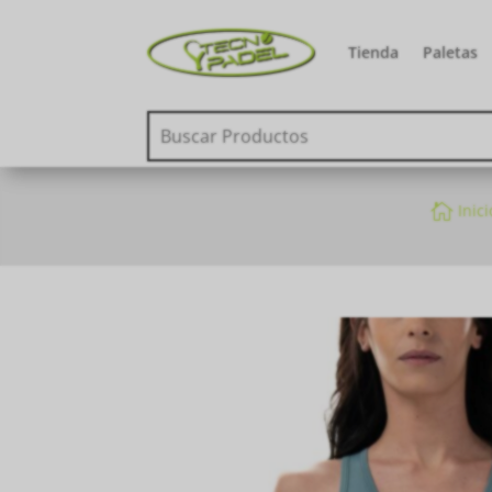
Tienda
Paletas

Inici