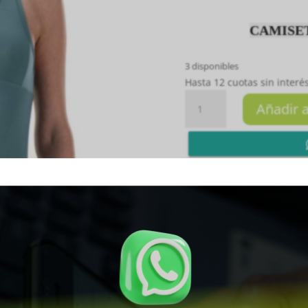
CAMISET
3 disponibles
Hasta 12 cuotas sin interés
CAMISETA
Añadir a
DAMA
BRISA
VERDE
L
cantidad
Whatsapp


SKU:
SKU-2227
Categoría