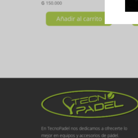
₲
150.000
₲
38
Añadir al carrito
En TecnoPadel nos dedicamos a ofrecerte lo
mejor en equipos y accesorios de pádel.