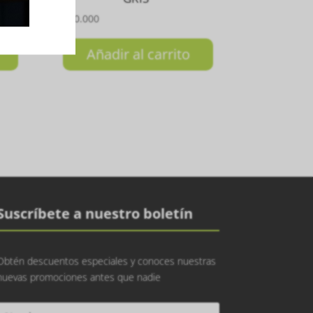
₲
100.000
Añadir al carrito
Suscríbete a nuestro boletín
Obtén descuentos especiales y conoces nuestras
nuevas promociones antes que nadie