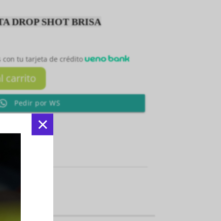
A DROP SHOT BRISA
 con tu tarjeta de crédito
l carrito
Pedir por WS
×
Facebook
:
Indumentarias