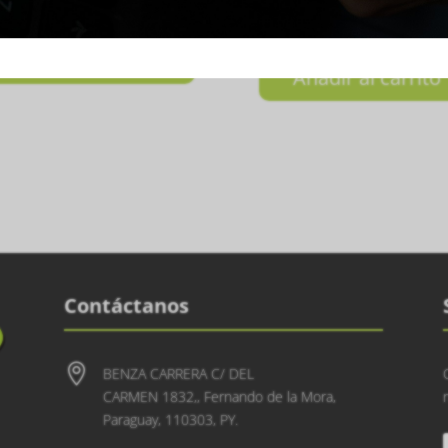
5.000
₲
100.000
Añadir al carrito
Añadir al carrito
Contáctanos

BENZA CARRERA C/ DEL
CARMEN 1832,, Fernando de la Mora,
Paraguay, 110303, PY.