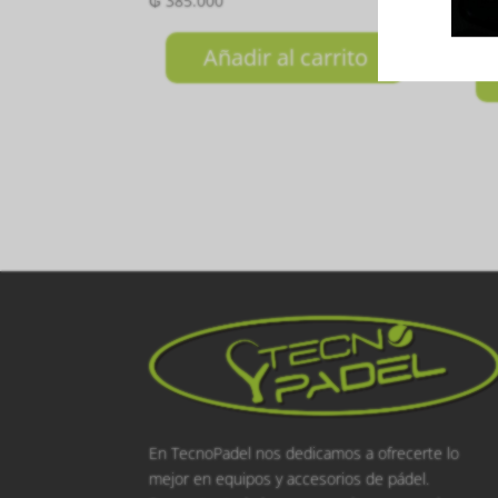
₲
385.000
₲
10
Añadir al carrito
En TecnoPadel nos dedicamos a ofrecerte lo
mejor en equipos y accesorios de pádel.