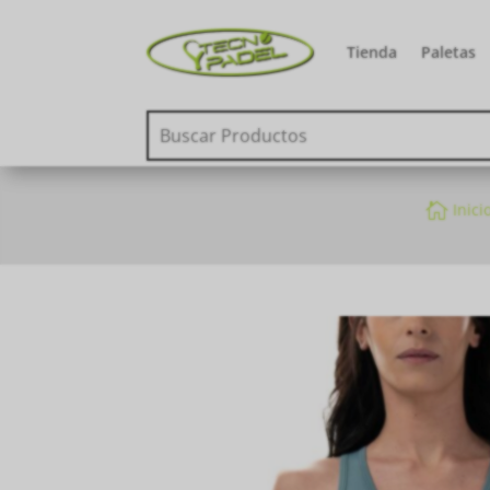
Tienda
Paletas

Inici