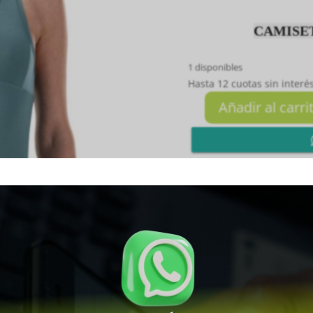
CAMISET
1 disponibles
Hasta 12 cuotas sin interés
Añadir al carri
CAMISETA
DAMA
BRISA
VERDE
M
Whatsapp


cantidad
SKU:
8435758301925
Cat