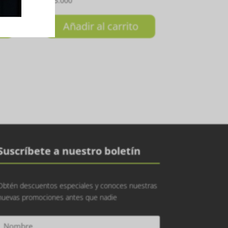
₲
385.000
Añadir al carrito
Suscríbete a nuestro boletín
Obtén descuentos especiales y conoces nuestras
nuevas promociones antes que nadie