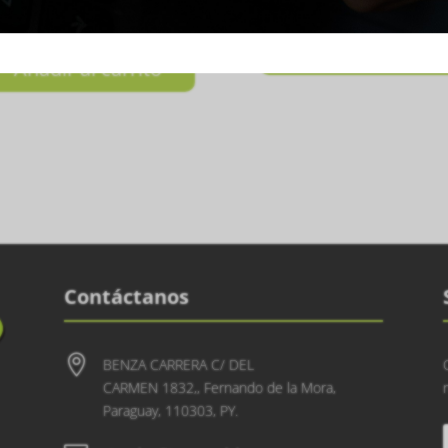
₲
150.000
0.000
Añadir al carrito
Añadir al carrito
Contáctanos

BENZA CARRERA C/ DEL
CARMEN 1832,, Fernando de la Mora,
Paraguay, 110303, PY.