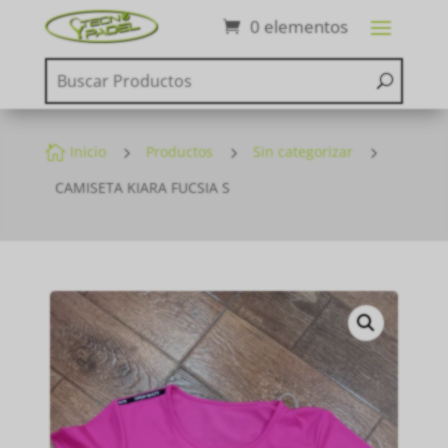
0 elementos

Inicio
5
Productos
5
Sin categorizar
5
CAMISETA KIARA FUCSIA S