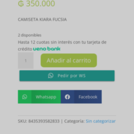
₲
350.000
CAMISETA KIARA FUCSIA
2 disponibles
Hasta 12 cuotas sin interés con tu tarjeta de
crédito
CAMISETA
Añadir al carrito
KIARA
FUCSIA
Pedir por WS
S
cantidad
Whatsapp
Facebook


SKU:
8435393582833
Categoría:
Sin categorizar