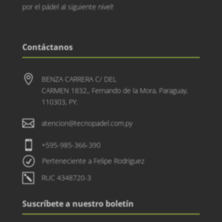
por el pádel al siguiente nivel!
Contáctanos

BENZA CARRERA C/ DEL
CARMEN 1832,, Fernando de la Mora, Paraguay,
110303, PY.

atencion@tecnopadel.com.py

+595-985-366-390
R
Perteneciente a Felipe Rodriguez
k
RUC 4348720-3
Suscríbete a nuestro boletín