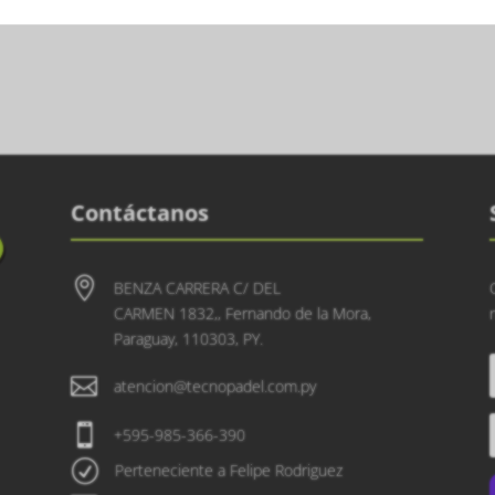
Contáctanos

BENZA CARRERA C/ DEL
CARMEN 1832,, Fernando de la Mora,
Paraguay, 110303, PY.

atencion@tecnopadel.com.py

+595-985-366-390
R
Perteneciente a Felipe Rodriguez