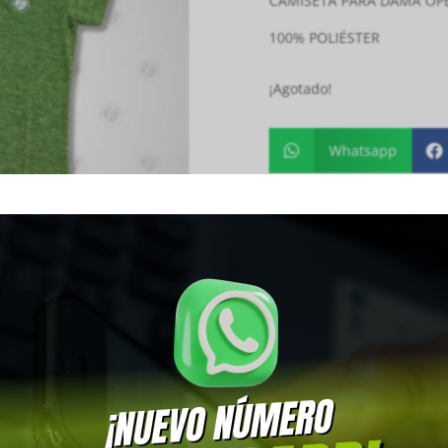
CAMISETA PARA DAMA OP
100% POLIÉSTER
¡Agotado!
Whatsapp


SKU:
SKU-1495
Categoría