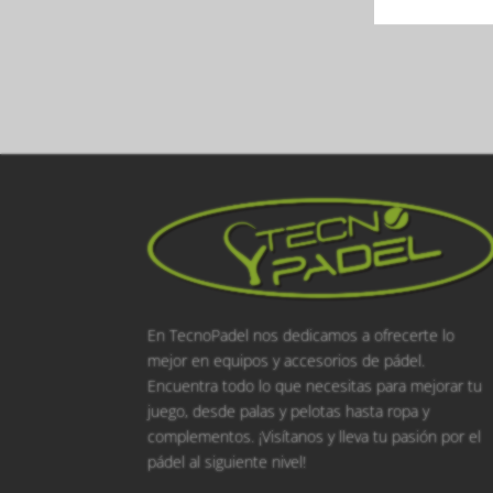
En TecnoPadel nos dedicamos a ofrecerte lo
mejor en equipos y accesorios de pádel.
Encuentra todo lo que necesitas para mejorar tu
juego, desde palas y pelotas hasta ropa y
complementos. ¡Visítanos y lleva tu pasión por el
pádel al siguiente nivel!