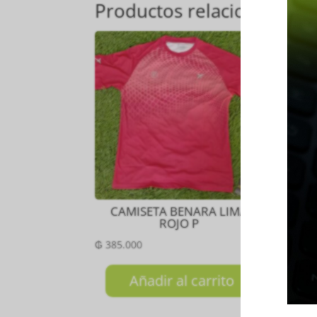
Productos relacionados
CAMISETA BENARA LIMA
SH
ROJO P
₲
385.000
₲
18
Añadir al carrito