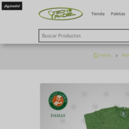
¡Agotado!
Tienda
Paletas

Inicio
5
Pro