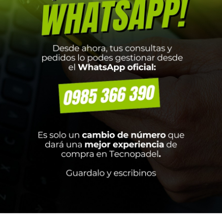
ORT POLLERA CORE ROJO
MEDIA TIN CORTO NI
Talla P
CHICO X5 BLANCO LO
SURTIDO 14-17.5 CM
0.000
₲
100.000
Añadir al carrito
Añadir al carrito