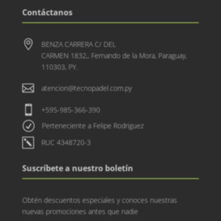
Contáctanos

BENZA CARRERA C/ DEL
CARMEN 1832,, Fernando de la Mora, Paraguay,
110303, PY.

atencion@tecnopadel.com.py

+595-985-366-390
R
Perteneciente a Felipe Rodriguez
k
RUC 4348720-3
Suscríbete a nuestro boletín
Obtén descuentos especiales y conoces nuestras
nuevas promociones antes que nadie