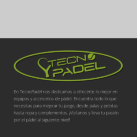
En TecnoPadel nos dedicamos a ofrecerte lo mejor en
equipos y accesorios de pádel. Encuentra todo lo que
necesitas para mejorar tu juego, desde palas y pelotas
hasta ropa y complementos. ¡Visítanos y lleva tu pasión
por el pádel al siguiente nivel!