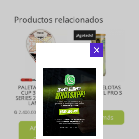
Productos relacionados
¡Agotado!
×
PALETA ML10 PRO
TUBO DE PELOTAS
CUP 3K LUXURY
HEAD PADEL PRO S
SERIES 2024 MIGUEL
₲
50.000
LAMPERTI
₲
2.400.000
Leer más
Añadir al
carrito