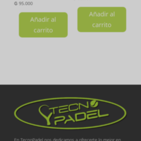
₲
95.000
Añadir al
Añadir al
carrito
carrito
En TecnoPadel nos dedicamos a ofrecerte lo mejor en