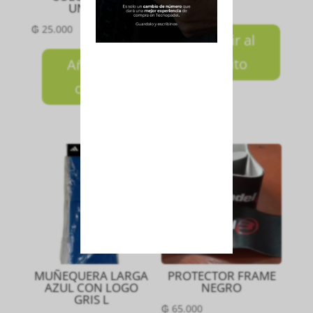
₲
65.000
UNIDAD
₲
25.000
Añadir al
carrito
Añadir al
carrito
MUÑEQUERA LARGA
PROTECTOR FRAME
AZUL CON LOGO
NEGRO
GRIS L
₲
65.000