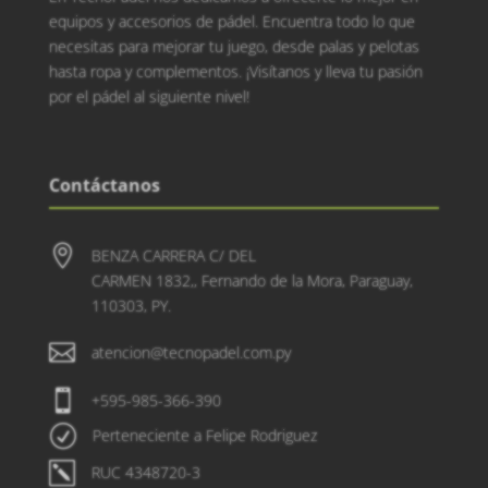
equipos y accesorios de pádel. Encuentra todo lo que
necesitas para mejorar tu juego, desde palas y pelotas
hasta ropa y complementos. ¡Visítanos y lleva tu pasión
por el pádel al siguiente nivel!
Contáctanos

BENZA CARRERA C/ DEL
CARMEN 1832,, Fernando de la Mora, Paraguay,
110303, PY.

atencion@tecnopadel.com.py

+595-985-366-390
R
Perteneciente a Felipe Rodriguez
k
RUC 4348720-3