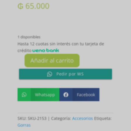
₲
65.000
1 disponibles
Hasta 12 cuotas sin interés con tu tarjeta de
crédito
Añadir al carrito
GORRA
VERDE
Pedir por WS
LOGO
TRACTOR
cantidad
Whatsapp
Facebook


SKU:
SKU-2153
Categoría:
Accesorios
Etiqueta:
Gorras