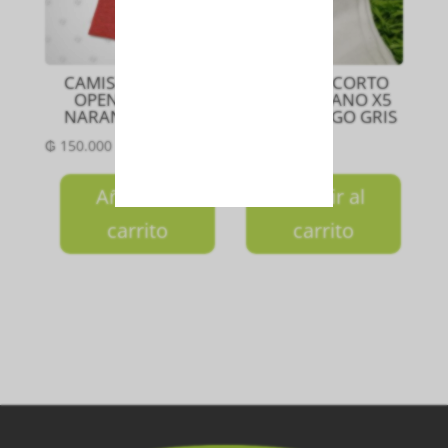
CAMISETA DAMA
MEDIA TIN CORTO
OPEN MEZCLA
NIÑO MEDIANO X5
NARANJA Talla M
BLANCO LOGO GRIS
₲
150.000
₲
100.000
Añadir al
Añadir al
carrito
carrito