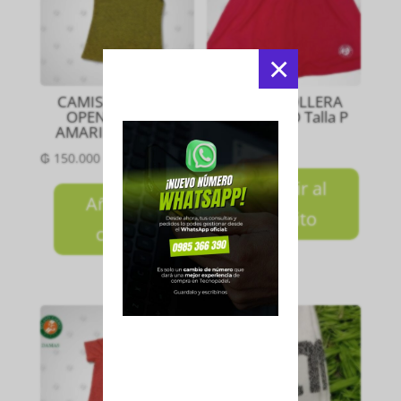
×
CAMISETA DAMA
SHORT POLLERA
OPEN MEZCLA
CORE ROJO Talla P
AMARILLO Talla P
₲
180.000
₲
150.000
Añadir al
Añadir al
carrito
carrito