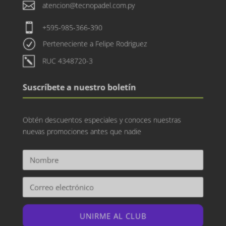

atencion@tecnopadel.com.py

+595-985-366-390
R
Perteneciente a Felipe Rodriguez
k
RUC 4348720-3
Suscríbete a nuestro boletín
Obtén descuentos especiales y conoces nuestras
nuevas promociones antes que nadie
UNIRME AL CLUB