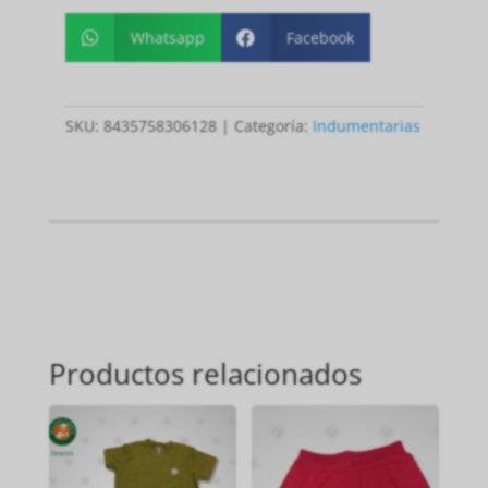
Whatsapp
Facebook


SKU:
8435758306128
Categoría:
Indumentarias
Productos relacionados