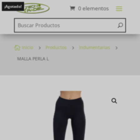
¡Agotado!
0 elementos

Inicio
5
Productos
5
Indumentarias
5
MALLA PERLA L