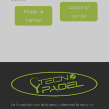
Añadir al
Añadir al
carrito
carrito
En TecnoPadel nos dedicamos a ofrecerte lo mejor en