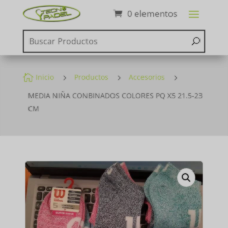
0 elementos

Inicio
5
Productos
5
Accesorios
5
MEDIA NIÑA CONBINADOS COLORES PQ X5 21.5-23
CM