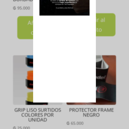
₲
150.000
₲
95.000
Añadir al
Añadir al
carrito
carrito
GRIP LISO SURTIDOS
PROTECTOR FRAME
COLORES POR
NEGRO
UNIDAD
₲
65.000
₲
25.000