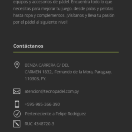
equipos y accesorios de pádel. Encuentra todo lo que
necesitas para mejorar tu juego, desde palas y pelotas
hasta ropa y complementos. ¡Visítanos y lleva tu pasión
por el pádel al siguiente nivel!
Contáctanos

BENZA CARRERA C/ DEL
CARMEN 1832,, Fernando de la Mora, Paraguay,
110303, PY.

atencion@tecnopadel.com.py

+595-985-366-390
R
Perteneciente a Felipe Rodriguez
k
RUC 4348720-3