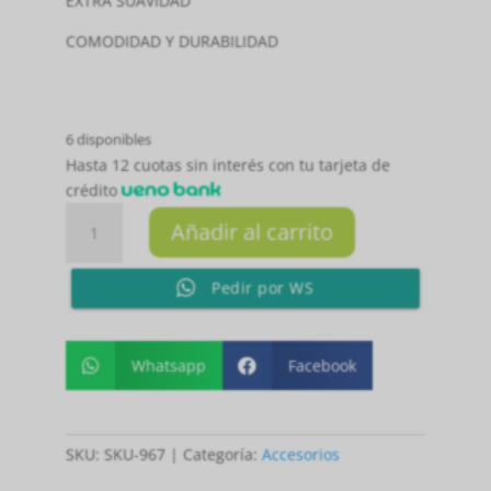
EXTRA SUAVIDAD
COMODIDAD Y DURABILIDAD
6 disponibles
Hasta 12 cuotas sin interés con tu tarjeta de
crédito
MEDIA
Añadir al carrito
NIÑA
CONBINADOS
Pedir por WS
COLORES
PQ
X5
21.5-
Whatsapp
Facebook


23
CM
cantidad
SKU:
SKU-967
Categoría:
Accesorios