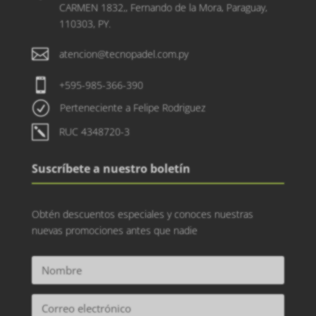
CARMEN 1832,, Fernando de la Mora, Paraguay,
110303, PY.

atencion@tecnopadel.com.py

+595-985-366-390
R
Perteneciente a Felipe Rodriguez
k
RUC 4348720-3
Suscríbete a nuestro boletín
Obtén descuentos especiales y conoces nuestras
nuevas promociones antes que nadie