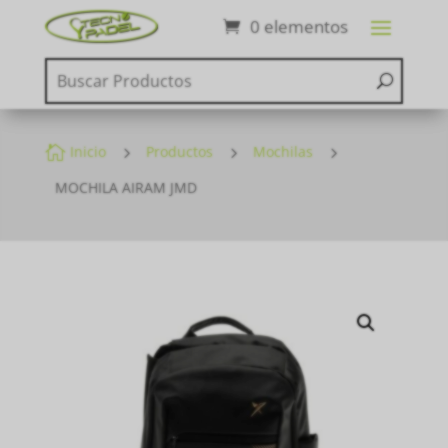
0 elementos

Inicio
5
Productos
5
Mochilas
5
MOCHILA AIRAM JMD