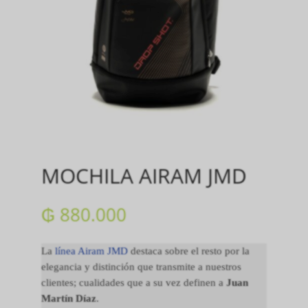
MOCHILA AIRAM JMD
₲
880.000
La
línea Airam JMD
destaca sobre el resto por la
elegancia y distinción que transmite a nuestros
clientes; cualidades que a su vez definen a
Juan
Martín Díaz
.