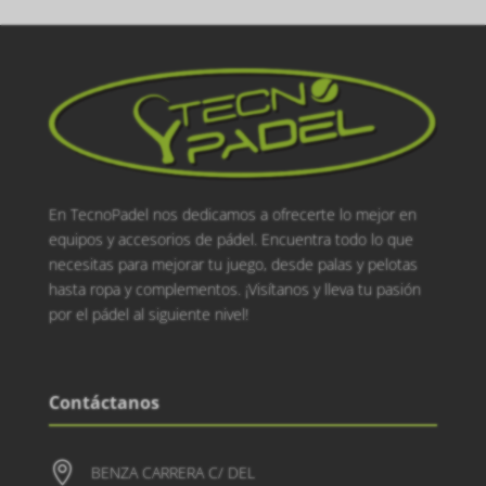
En TecnoPadel nos dedicamos a ofrecerte lo mejor en
equipos y accesorios de pádel. Encuentra todo lo que
necesitas para mejorar tu juego, desde palas y pelotas
hasta ropa y complementos. ¡Visítanos y lleva tu pasión
por el pádel al siguiente nivel!
Contáctanos

BENZA CARRERA C/ DEL