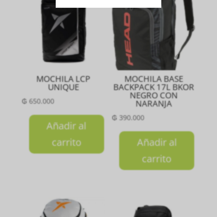
MOCHILA LCP
MOCHILA BASE
UNIQUE
BACKPACK 17L BKOR
NEGRO CON
₲
650.000
NARANJA
₲
390.000
Añadir al
carrito
Añadir al
carrito