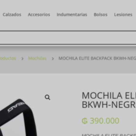
Calzados
Accesorios
Indumentarias
Bolsos
Lesiones
roductos
5
Mochilas
5
MOCHILA ELITE BACKPACK BKWH-NE
MOCHILA EL
BKWH-NEGR
₲
390.000