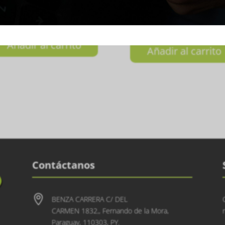
PALETERO PROTOUR WH
SERIES GRIS
3.4 2025 MARTA ORTE
0.000
₲
950.000
Añadir al carrito
Añadir al carrito
Contáctanos

BENZA CARRERA C/ DEL
CARMEN 1832,, Fernando de la Mora,
Paraguay, 110303, PY.