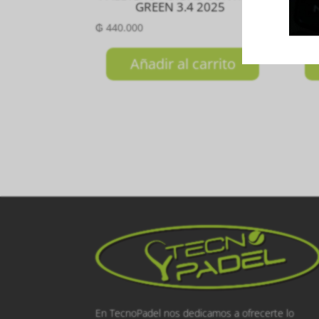
GREEN 3.4 2025
₲
440.000
₲
88
Añadir al carrito
En TecnoPadel nos dedicamos a ofrecerte lo