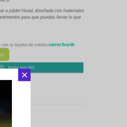
PACK
gar a pádel Head, diseñada con materiales
artimentos para que puedas llevar lo que
 con tu tarjeta de crédito
to
Pedir por WS
×
Facebook
:
Mochilas