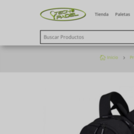
Tienda
Paletas

Inicio
5
P