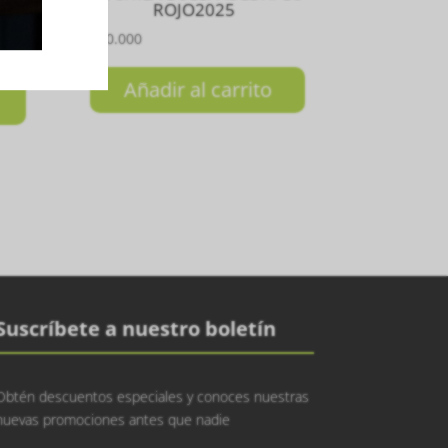
ITE
ROJO2025
GA
₲
680.000
Añadir al carrito
Suscríbete a nuestro boletín
Obtén descuentos especiales y conoces nuestras
nuevas promociones antes que nadie