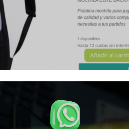
MOCHILA ELITE BACK
Práctica mochila para ju
de calidad y varios comp
necesitas a tus partidos
1 disponibles
Hasta 12 cuotas sin interés
Añadir al carri
MOCHILA
ELITE
BACKPACK
BKWH-
NEGRO
Whatsapp


CON
BLANCO
cantidad
SKU:
SKU-2132
Categoría