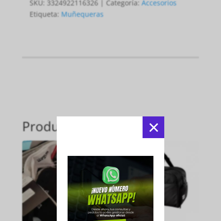
SKU:
3324922116326
Categoría:
Accesorios
Etiqueta:
Muñequeras
×
Productos relacionados