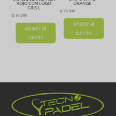
ROJO CON LOGO
ORANGE
GRIS L
₲
75.000
₲
95.000
Añadir al
Añadir al
carrito
carrito