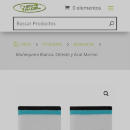
0 elementos

Inicio
5
Productos
5
Accesorios
5
Muñequera Blanco, Celeste y Azul Marino