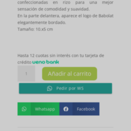
confeccionadas en rizo para una mejor
sensación de comodidad y suavidad.
En la parte delantera, aparece el logo de Babolat
elegantemente bordado.
Tamaño: 10.x5 cm
Hasta 12 cuotas sin interés con tu tarjeta de
crédito
Muñequera
Añadir al carrito
Blanco,
Celeste
Pedir por WS
y
Azul
Marino
cantidad
Whatsapp
Facebook

