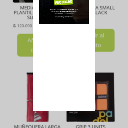
MEDIA PACK X3
BOLSON BELA SMALL
PLANTILLA INVISIBLE
DUFFEL BLACK
SURTIDO
₲
480.000
₲
120.000
Añadir al
Añadir al
carrito
carrito
MUÑEQUERA LARGA
GRIP 3 UNITS