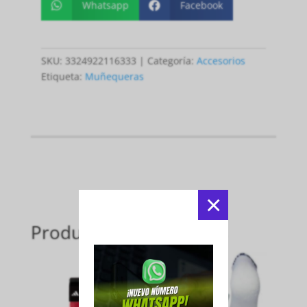
Whatsapp
Facebook


SKU:
3324922116333
Categoría:
Accesorios
Etiqueta:
Muñequeras
×
Productos relacionados