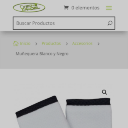
0 elementos

Inicio
5
Productos
5
Accesorios
5
Muñequera Blanco y Negro