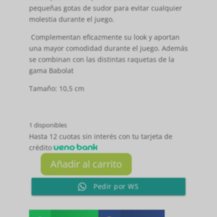
pequeñas gotas de sudor para evitar cualquier
molestia durante el juego.
Complementan eficazmente su look y aportan
una mayor comodidad durante el juego. Además
se combinan con las distintas raquetas de la
gama Babolat
Tamaño: 10,5 cm
1 disponibles
Hasta 12 cuotas sin interés con tu tarjeta de
crédito
Añadir al carrito
Muñequera
Blanco
Pedir por WS
y
Negro
cantidad