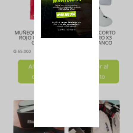
MUÑEQUERA CORTA
MEDIA TIN CORTO
ROJO CON LOGO
CABALLERO X3
GRIS S
PARES BLANCO
₲
65.000
₲
120.000
Añadir al
Añadir al
carrito
carrito