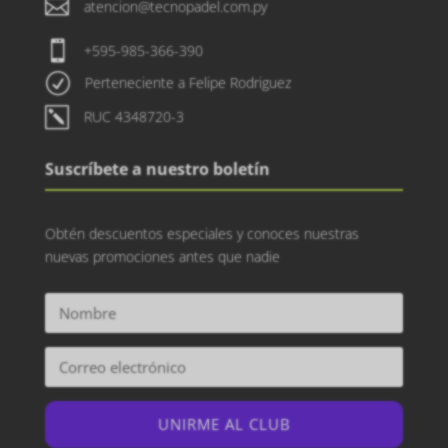

atencion@tecnopadel.com.py

+595-985-366-390
R
Perteneciente a Felipe Rodriguez
k
RUC 4348720-3
Suscríbete a nuestro boletín
Obtén descuentos especiales y conoces nuestras
nuevas promociones antes que nadie
UNIRME AL CLUB