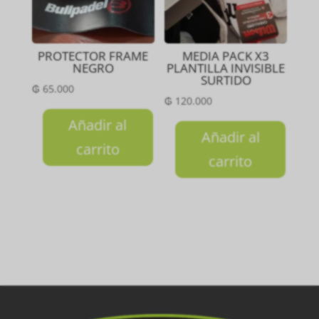
PROTECTOR FRAME
MEDIA PACK X3
NEGRO
PLANTILLA INVISIBLE
SURTIDO
₲
65.000
₲
120.000
Añadir al
Añadir al
carrito
carrito