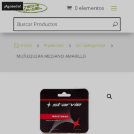
¡Agotado!
0 elementos

Inicio
5
Productos
5
Sin categorizar
5
MUÑEQUERA MEDIANO AMARILLO