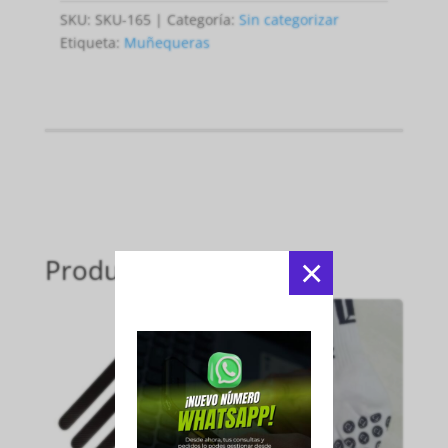
SKU:
SKU-165
Categoría:
Sin categorizar
Etiqueta:
Muñequeras
×
Productos relacionados