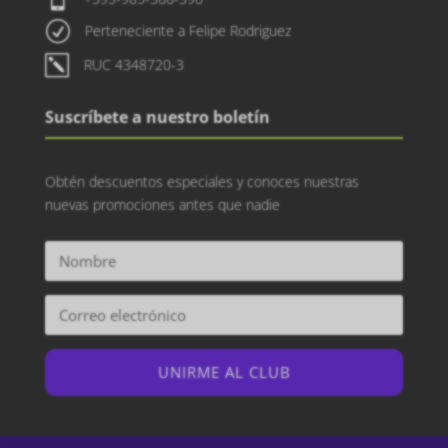
R
Perteneciente a Felipe Rodriguez
k
RUC 4348720-3
Suscríbete a nuestro boletín
Obtén descuentos especiales y conoces nuestras
nuevas promociones antes que nadie
UNIRME AL CLUB