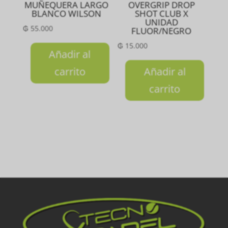
MUÑEQUERA LARGO
OVERGRIP DROP
BLANCO WILSON
SHOT CLUB X
UNIDAD
₲
55.000
FLUOR/NEGRO
₲
15.000
Añadir al
carrito
Añadir al
carrito