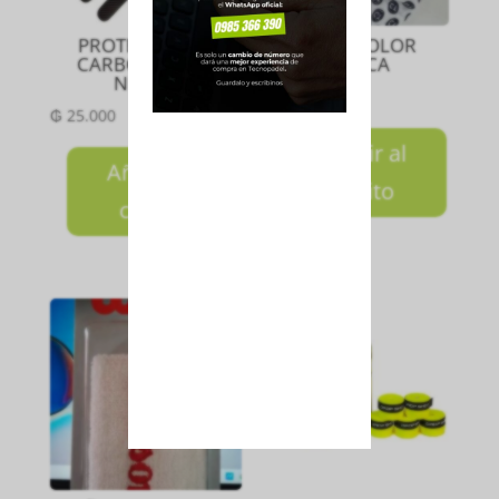
PROTECTOR DE
MEDIA COLOR
CARBONO LISO
BLANCA
NEGRO
₲
35.000
₲
25.000
Añadir al
Añadir al
carrito
carrito