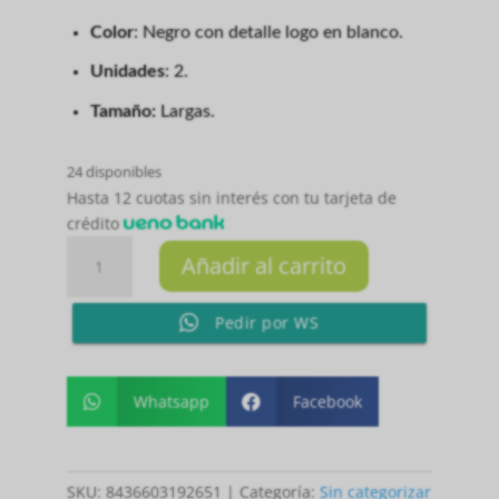
Color
: Negro con detalle logo en blanco.
Unidades
: 2.
Tamaño:
Largas.
24 disponibles
Hasta 12 cuotas sin interés con tu tarjeta de
crédito
MUÑEQUERAS
Añadir al carrito
LARGAS
NEGRO/BLANCO
Pedir por WS
X2
cantidad
Whatsapp
Facebook


SKU:
8436603192651
Categoría:
Sin categorizar