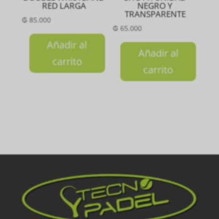
RED LARGA
NEGRO Y
TRANSPARENTE
₲
85.000
₲
65.000
Añadir al
Añadir al
carrito
carrito