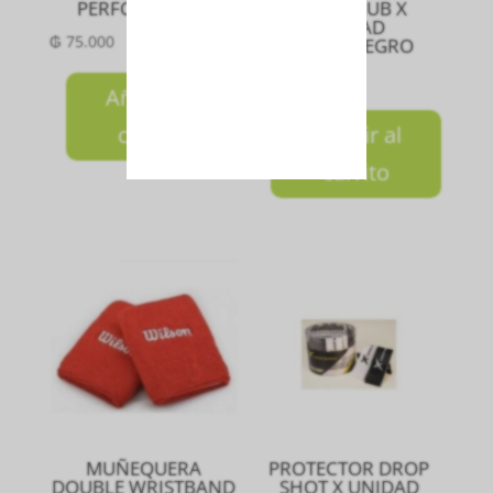
PERFORADO x3
SHOT CLUB X
UNIDAD
₲
75.000
FLUOR/NEGRO
₲
15.000
Añadir al
carrito
Añadir al
carrito
MUÑEQUERA
PROTECTOR DROP
DOUBLE WRISTBAND
SHOT X UNIDAD