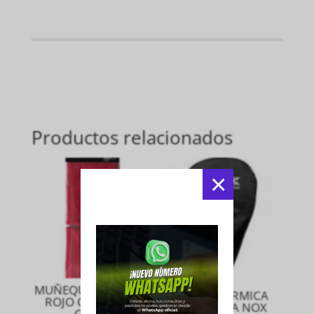
Productos relacionados
×
MUÑEQUERA LARGA
FUNDA TERMICA
ROJO CON LOGO
PARA PALA NOX
GRIS L