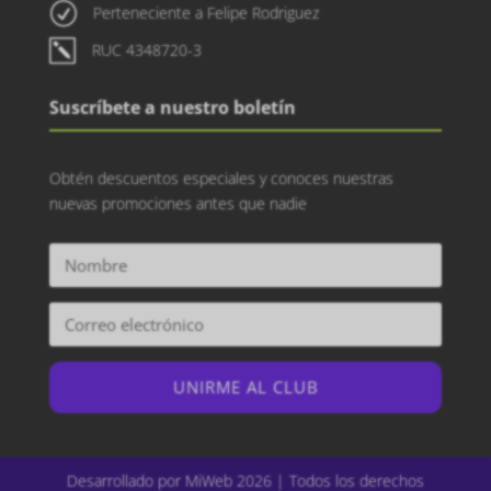
R
Perteneciente a Felipe Rodriguez
k
RUC 4348720-3
Suscríbete a nuestro boletín
Obtén descuentos especiales y conoces nuestras
nuevas promociones antes que nadie
UNIRME AL CLUB
Desarrollado por MiWeb 2026 | Todos los derechos