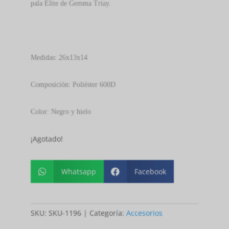
pala Elite de Gemma Triay.
Medidas: 26x13x14
Composición: Poliéster 600D
Color: Negro y hielo
¡Agotado!
Whatsapp
Facebook


SKU:
SKU-1196
Categoría:
Accesorios