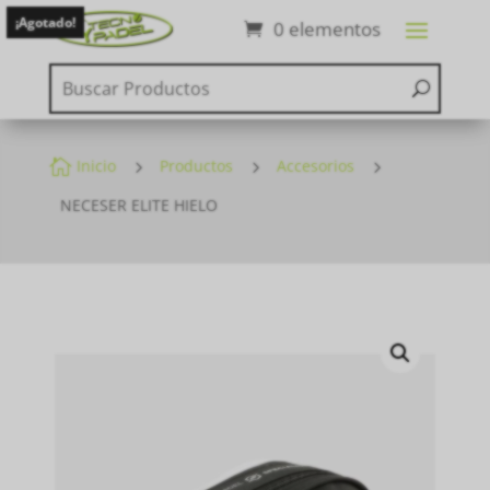
¡Agotado!
0 elementos

Inicio
5
Productos
5
Accesorios
5
NECESER ELITE HIELO