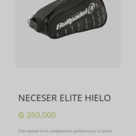
NECESER ELITE HIELO
₲
260.000
Este neceser es el complemento perfecto para la nueva