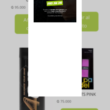
₲
150.000
₲
95.000
Añadir al
Añadir al
carrito
carrito
GRIP 3 UNITS PINK
₲
75.000