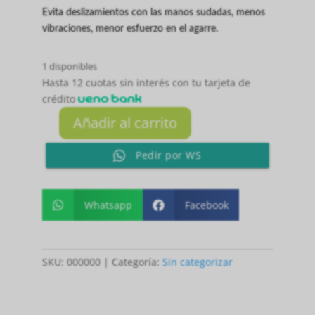
Evita deslizamientos con las manos sudadas, menos
vibraciones, menor esfuerzo en el agarre.
1 disponibles
Hasta 12 cuotas sin interés con tu tarjeta de
crédito
Añadir al carrito
NOX
CUSTOM
Pedir por WS
GRIP
cantidad
Whatsapp
Facebook


SKU:
000000
Categoría:
Sin categorizar