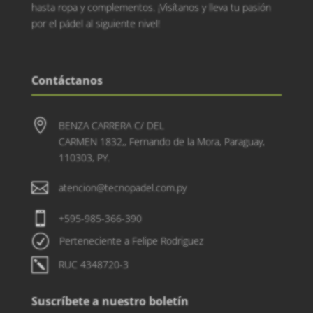
hasta ropa y complementos. ¡Visítanos y lleva tu pasión
por el pádel al siguiente nivel!
Contáctanos

BENZA CARRERA C/ DEL
CARMEN 1832,, Fernando de la Mora, Paraguay,
110303, PY.

atencion@tecnopadel.com.py

+595-985-366-390
R
Perteneciente a Felipe Rodriguez
k
RUC 4348720-3
Suscríbete a nuestro boletín