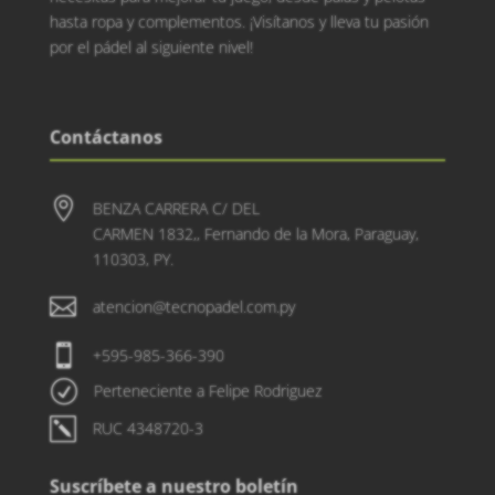
hasta ropa y complementos. ¡Visítanos y lleva tu pasión
por el pádel al siguiente nivel!
Contáctanos

BENZA CARRERA C/ DEL
CARMEN 1832,, Fernando de la Mora, Paraguay,
110303, PY.

atencion@tecnopadel.com.py

+595-985-366-390
R
Perteneciente a Felipe Rodriguez
k
RUC 4348720-3
Suscríbete a nuestro boletín