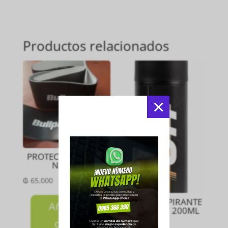
Productos relacionados
×
PROTECTOR FRAME
NEGRO
₲
65.000
ANTITRANSPIRANTE
Añadir al
4ON SPRAY 200ML
carrito
₲
220.000