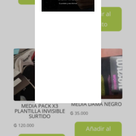
Añadir al
carrito
MEDIA DAMA NEGRO
MEDIA PACK X3
PLANTILLA INVISIBLE
₲
35.000
SURTIDO
₲
120.000
Añadir al