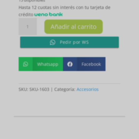
15 disponibles
Hasta 12 cuotas sin interés con tu tarjeta de
crédito
OVERGRIP
Añadir al carrito
COLOR
AMARILLO
Pedir por WS
FLUOR
X
UNIDAD
cantidad
Whatsapp
Facebook


SKU:
SKU-1603
Categoría:
Accesorios