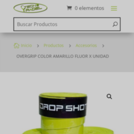
0 elementos

Inicio
5
Productos
5
Accesorios
5
OVERGRIP COLOR AMARILLO FLUOR X UNIDAD