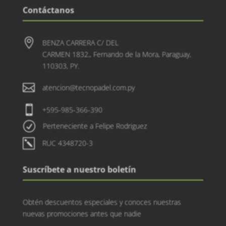
Contáctanos

BENZA CARRERA C/ DEL
CARMEN 1832,, Fernando de la Mora, Paraguay,
110303, PY.

atencion@tecnopadel.com.py

+595-985-366-390
R
Perteneciente a Felipe Rodriguez
k
RUC 4348720-3
Suscríbete a nuestro boletín
Obtén descuentos especiales y conoces nuestras
nuevas promociones antes que nadie