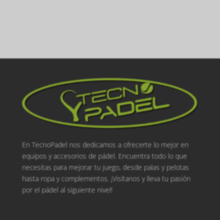
En TecnoPadel nos dedicamos a ofrecerte lo mejor en
equipos y accesorios de pádel. Encuentra todo lo que
necesitas para mejorar tu juego, desde palas y pelotas
hasta ropa y complementos. ¡Visítanos y lleva tu pasión
por el pádel al siguiente nivel!