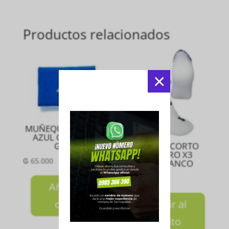
Productos relacionados
×
MUÑEQUERA CORTA
AZUL CON LOGO
GRIS S
MEDIA TIN CORTO
CABALLERO X3
₲
65.000
PARES BLANCO
₲
120.000
Añadir al
carrito
Añadir al
carrito