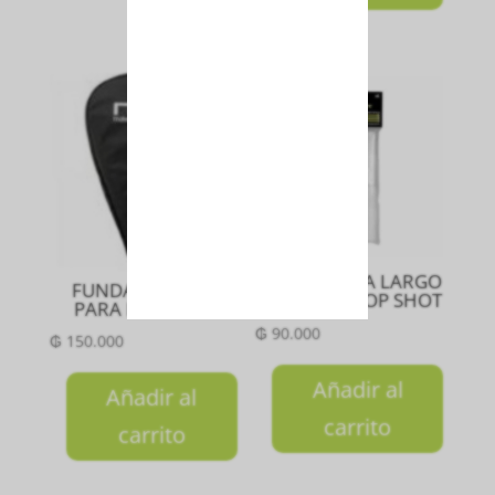
MUÑEQUERA LARGO
FUNDA TERMICA
BLANCO DROP SHOT
PARA PALA NOX
₲
90.000
₲
150.000
Añadir al
Añadir al
carrito
carrito