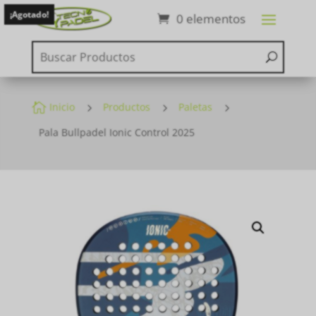
¡Agotado!
0 elementos

Inicio
5
Productos
5
Paletas
5
Pala Bullpadel Ionic Control 2025