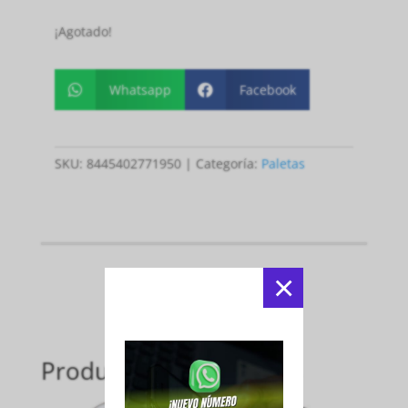
¡Agotado!
Whatsapp
Facebook


SKU:
8445402771950
Categoría:
Paletas
×
Productos relacionados