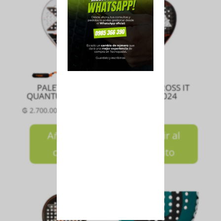
PALETA ML 10
PALETA CROSS IT
QUANTUM 3K 2025
CTRL 2024
₲
2.700.000
₲
2.450.000
Añadir al
Añadir al
carrito
carrito