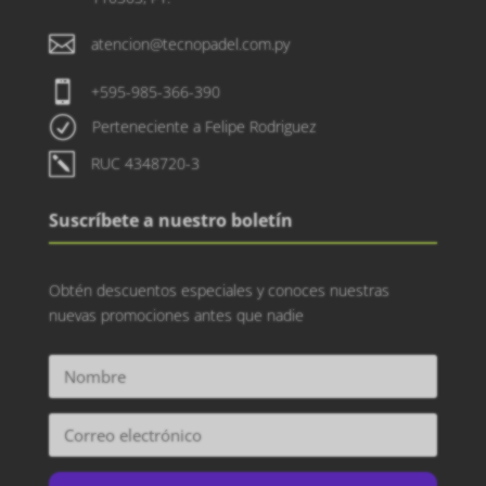

atencion@tecnopadel.com.py

+595-985-366-390
R
Perteneciente a Felipe Rodriguez
k
RUC 4348720-3
Suscríbete a nuestro boletín
Obtén descuentos especiales y conoces nuestras
nuevas promociones antes que nadie