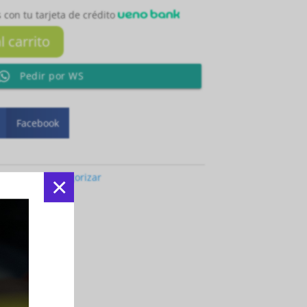
 con tu tarjeta de crédito
l carrito
Pedir por WS
Facebook
egoría:
Sin categorizar
×