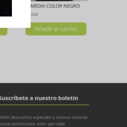
RTO
MEDIA COLOR NEGRO
₲
35.000
Añadir al carrito
Suscríbete a nuestro boletín
Obtén descuentos especiales y conoces nuestras
nuevas promociones antes que nadie