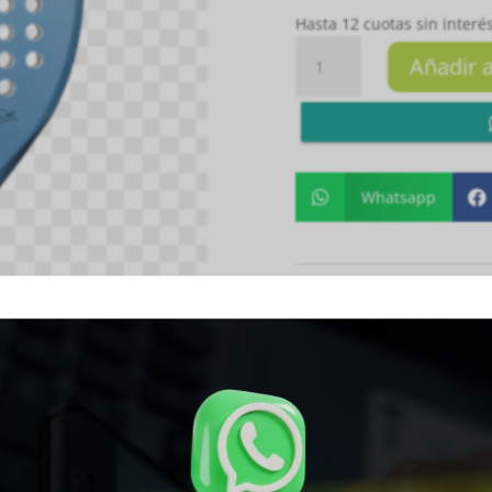
Hasta 12 cuotas sin interés
PALA
Añadir a
BULLPADEL
VERTEX
05JR
W
cantidad
Whatsapp


SKU:
8445402993901
Cat