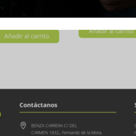
CHILA LUXURY MASTER
MUÑEQUERA ROJO CO
SERIES 24/25
₲
85.000
0.000
Añadir al carrito
Añadir al carrito
Contáctanos

BENZA CARRERA C/ DEL
CARMEN 1832,, Fernando de la Mora,