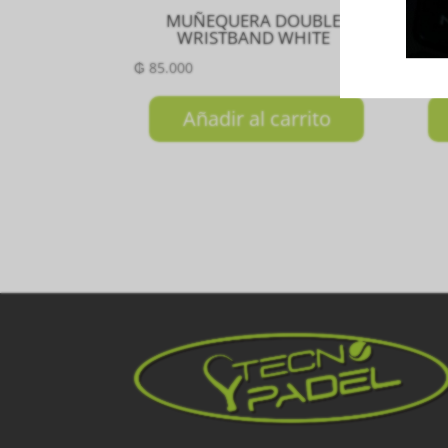
MUÑEQUERA DOUBLE
MO
WRISTBAND WHITE
₲
85.000
₲
64
Añadir al carrito