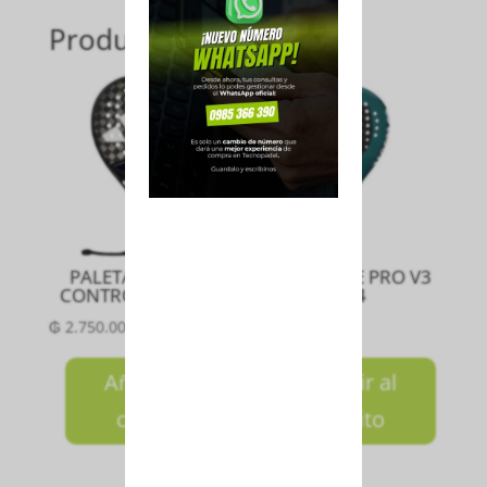
Productos relacionados
PALETA CROSS IT
PALA BLADE PRO V3
CONTROL 3.4 2025
2024
₲
2.750.000
₲
1.950.000
Añadir al
Añadir al
carrito
carrito