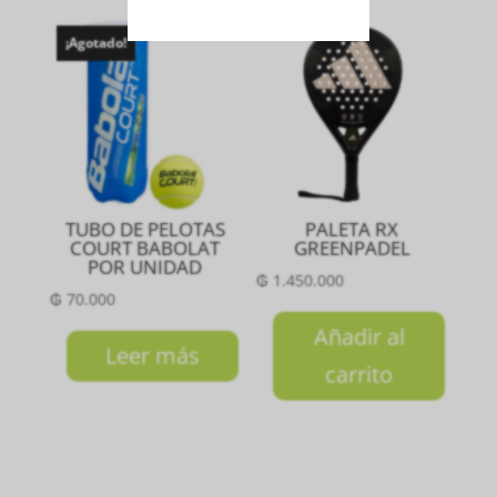
¡Agotado!
TUBO DE PELOTAS
PALETA RX
COURT BABOLAT
GREENPADEL
POR UNIDAD
₲
1.450.000
₲
70.000
Añadir al
Leer más
carrito