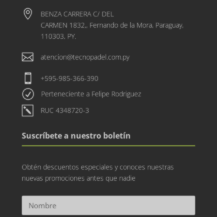

BENZA CARRERA C/ DEL
CARMEN 1832,, Fernando de la Mora, Paraguay,
110303, PY.

atencion@tecnopadel.com.py

+595-985-366-390
R
Perteneciente a Felipe Rodriguez
k
RUC 4348720-3
Suscríbete a nuestro boletín
Obtén descuentos especiales y conoces nuestras
nuevas promociones antes que nadie