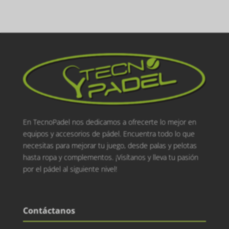
En TecnoPadel nos dedicamos a ofrecerte lo mejor en
equipos y accesorios de pádel. Encuentra todo lo que
necesitas para mejorar tu juego, desde palas y pelotas
hasta ropa y complementos. ¡Visítanos y lleva tu pasión
por el pádel al siguiente nivel!
Contáctanos