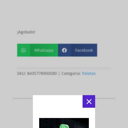
¡Agotado!
Whatsapp
Facebook


SKU:
8435778900580
Categoría:
Paletas
×