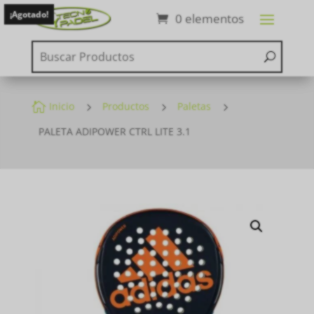
¡Agotado!
0 elementos

Inicio
5
Productos
5
Paletas
5
PALETA ADIPOWER CTRL LITE 3.1