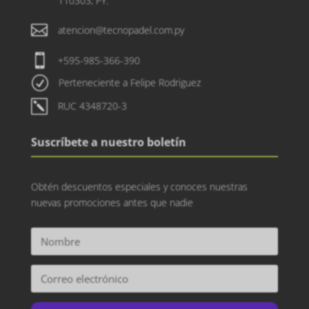
110303, PY.

atencion@tecnopadel.com.py

+595-985-366-390
R
Perteneciente a Felipe Rodriguez
k
RUC 4348720-3
Suscríbete a nuestro boletín
Obtén descuentos especiales y conoces nuestras
nuevas promociones antes que nadie