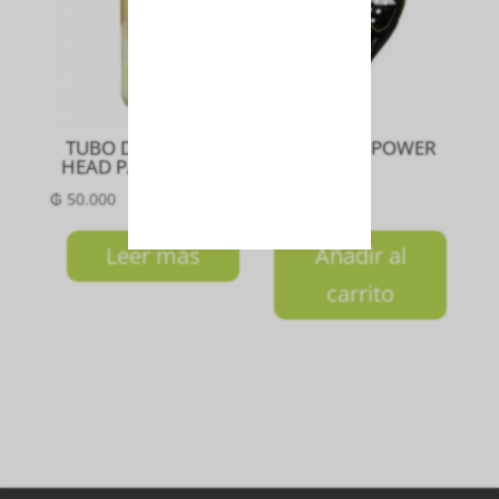
TUBO DE PELOTAS
PALETA ADIPOWER
HEAD PADEL PRO S
3.2
₲
50.000
₲
2.850.000
Leer más
Añadir al
carrito