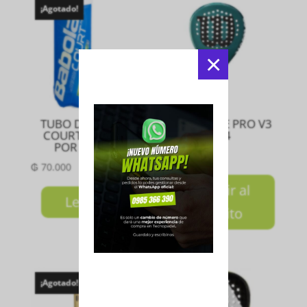
¡Agotado!
×
TUBO DE PELOTAS
PALA BLADE PRO V3
COURT BABOLAT
2024
POR UNIDAD
₲
1.950.000
₲
70.000
Añadir al
Leer más
carrito
¡Agotado!