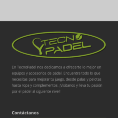
En TecnoPadel nos dedicamos a ofrecerte lo mejor en
equipos y accesorios de pádel. Encuentra todo lo que
necesitas para mejorar tu juego, desde palas y pelotas
hasta ropa y complementos. ¡Visítanos y lleva tu pasión
por el pádel al siguiente nivel!
Contáctanos