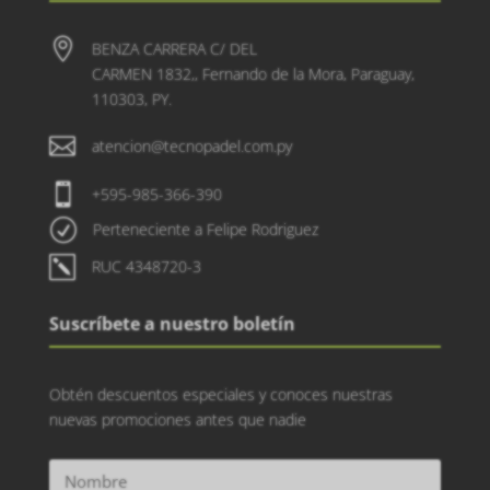

BENZA CARRERA C/ DEL
CARMEN 1832,, Fernando de la Mora, Paraguay,
110303, PY.

atencion@tecnopadel.com.py

+595-985-366-390
R
Perteneciente a Felipe Rodriguez
k
RUC 4348720-3
Suscríbete a nuestro boletín
Obtén descuentos especiales y conoces nuestras
nuevas promociones antes que nadie