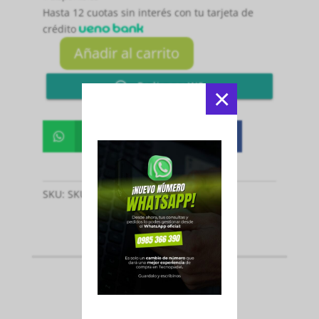
Hasta 12 cuotas sin interés con tu tarjeta de
crédito
Añadir al carrito
PALETA
ADIPOWER
Pedir por WS
×
MULTIWEIGHT
CONTROL
3.4
Whatsapp
Facebook


2025
cantidad
SKU:
SKU-2302
Categoría:
Paletas