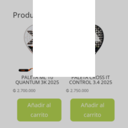
Productos relacionados
PALETA ML 10
PALETA CROSS IT
QUANTUM 3K 2025
CONTROL 3.4 2025
₲
2.700.000
₲
2.750.000
Añadir al
Añadir al
carrito
carrito