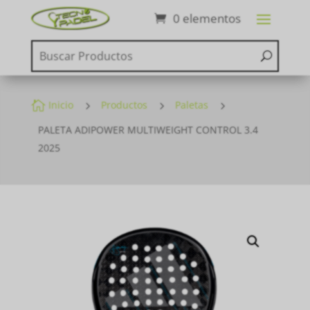
0 elementos

Inicio
5
Productos
5
Paletas
5
PALETA ADIPOWER MULTIWEIGHT CONTROL 3.4
2025