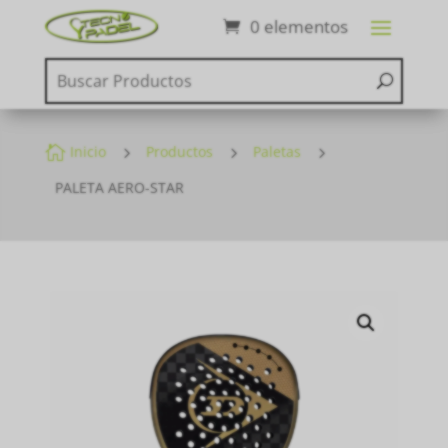
0 elementos

Inicio
5
Productos
5
Paletas
5
PALETA AERO-STAR