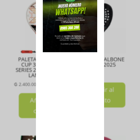
PALETA ML10 PRO
PALETA METALBONE
CUP 3K LUXURY
HRD 3.4 2025
SERIES 2024 MIGUEL
₲
1.800.000
LAMPERTI
₲
2.400.000
Añadir al
Añadir al
carrito
carrito