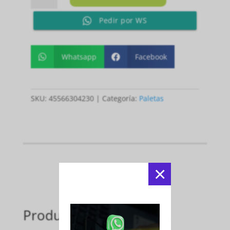
STAR
Pedir por WS
cantidad
Whatsapp
Facebook


SKU:
45566304230
Categoría:
Paletas
×
Productos relacionados