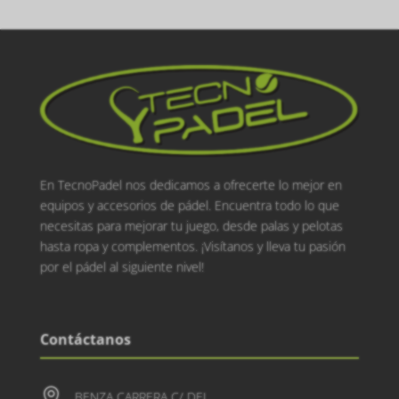
En TecnoPadel nos dedicamos a ofrecerte lo mejor en
equipos y accesorios de pádel. Encuentra todo lo que
necesitas para mejorar tu juego, desde palas y pelotas
hasta ropa y complementos. ¡Visítanos y lleva tu pasión
por el pádel al siguiente nivel!
Contáctanos

BENZA CARRERA C/ DEL