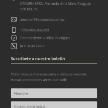
CARMEN 1832,, Fernando de la Mora, Paraguay,
110303, PY.

atencion@tecnopadel.com.py

+595-985-366-390
R
Perteneciente a Felipe Rodriguez
k
RUC 4348720-3
Suscríbete a nuestro boletín
Obtén descuentos especiales y conoces nuestras
nuevas promociones antes que nadie