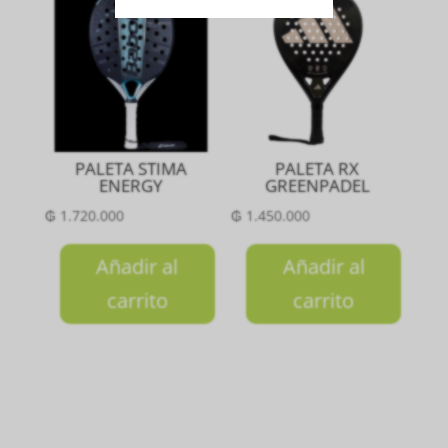
PALETA STIMA
PALETA RX
ENERGY
GREENPADEL
₲
1.720.000
₲
1.450.000
Añadir al
Añadir al
carrito
carrito