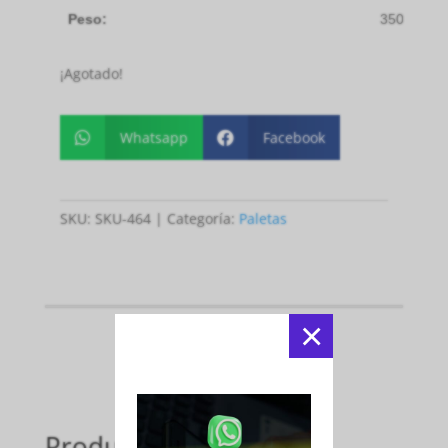
Peso:
350/385 g
¡Agotado!
Whatsapp
Facebook


SKU:
SKU-464
Categoría:
Paletas
×
Productos relacionados