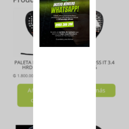
¡Agotado!
PALETA METALBONE
PALETA CROSS IT 3.4
HRD 3.4 2025
2025
₲
1.800.000
₲
2.750.000
Añadir al
Leer más
carrito