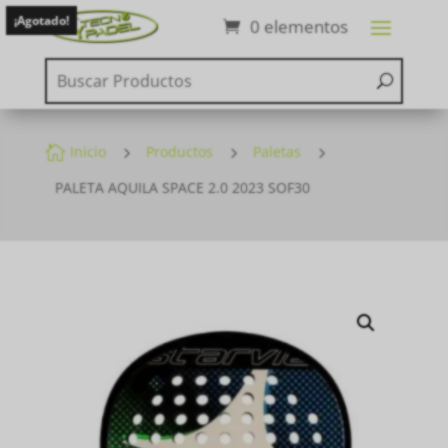
¡Agotado!
0 elementos

Inicio
5
Productos
5
Paletas
5
PALETA AQUILA SPACE 2.0 2023 SOF30