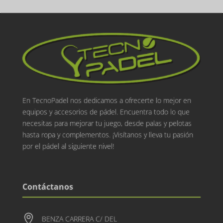
En TecnoPadel nos dedicamos a ofrecerte lo mejor en
equipos y accesorios de pádel. Encuentra todo lo que
necesitas para mejorar tu juego, desde palas y pelotas
hasta ropa y complementos. ¡Visítanos y lleva tu pasión
por el pádel al siguiente nivel!
Contáctanos

BENZA CARRERA C/ DEL