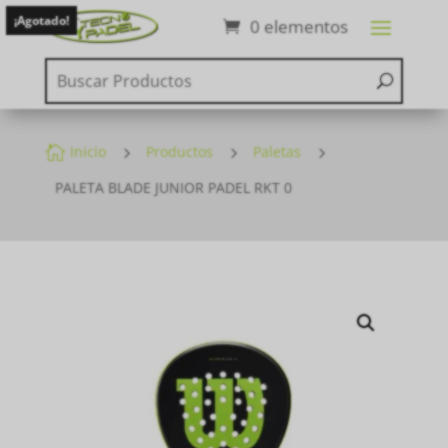
¡Agotado!
0 elementos

Inicio
5
Productos
5
Paletas
5
PALETA BLADE JUNIOR PADEL RKT 0