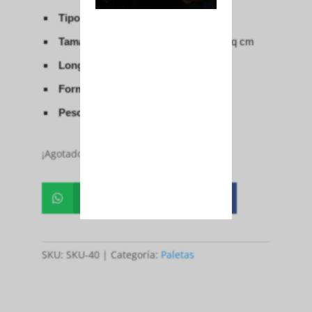
Tipo de núcleo
EVA suave
Tamaño de la cabeza
68 sq in / 439 sq cm
Longitud
430 mm
Forma
Lágrima
Peso
300g
¡Agotado!
Whatsapp
Facebook


SKU:
SKU-40
Categoría:
Paletas