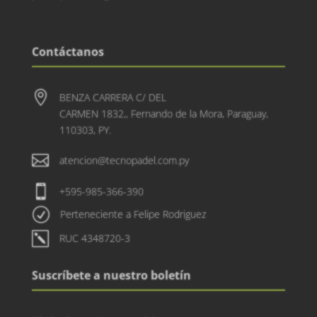
Contáctanos

BENZA CARRERA C/ DEL
CARMEN 1832,, Fernando de la Mora, Paraguay,
110303, PY.

atencion@tecnopadel.com.py

+595-985-366-390
R
Perteneciente a Felipe Rodriguez
k
RUC 4348720-3
Suscríbete a nuestro boletín