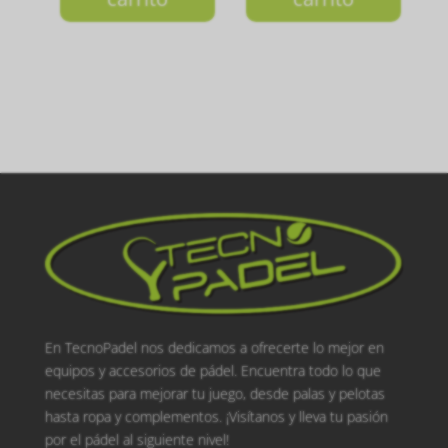
En TecnoPadel nos dedicamos a ofrecerte lo mejor en
equipos y accesorios de pádel. Encuentra todo lo que
necesitas para mejorar tu juego, desde palas y pelotas
hasta ropa y complementos. ¡Visítanos y lleva tu pasión
por el pádel al siguiente nivel!