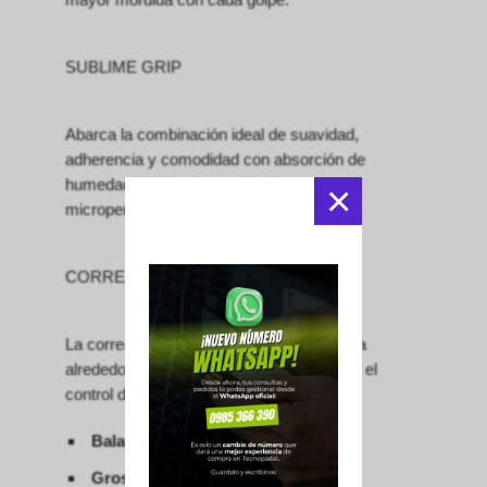
SUBLIME GRIP
Abarca la combinación ideal de suavidad,
adherencia y comodidad con absorción de
humedad adicional a través de
×
microperforaciones en la superficie.
CORREA PARA LA MUÑECA
La correa del mango se envuelve y aprieta
alrededor de la muñeca para evitar perder el
control de la paleta.
Balance
245 mm
Grosor
34 mm