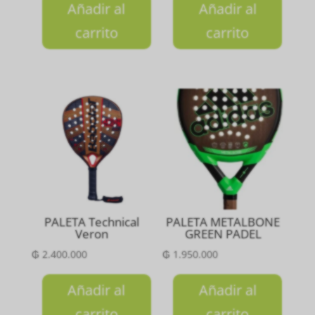
Añadir al
Añadir al
carrito
carrito
PALETA Technical
PALETA METALBONE
Veron
GREEN PADEL
₲
2.400.000
₲
1.950.000
Añadir al
Añadir al
carrito
carrito