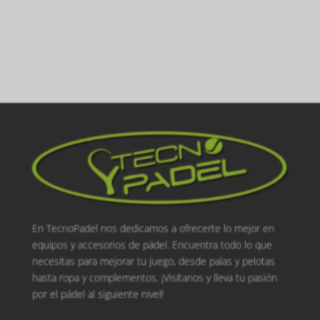
En TecnoPadel nos dedicamos a ofrecerte lo mejor en
equipos y accesorios de pádel. Encuentra todo lo que
necesitas para mejorar tu juego, desde palas y pelotas
hasta ropa y complementos. ¡Visítanos y lleva tu pasión
por el pádel al siguiente nivel!