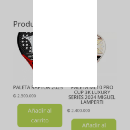
Productos relacionados
PALETA RAPTOR 2025
PALETA ML10 PRO
CUP 3K LUXURY
₲
2.300.000
SERIES 2024 MIGUEL
LAMPERTI
Añadir al
₲
2.400.000
carrito
Añadir al