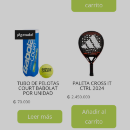
carrito
¡Agotado!
TUBO DE PELOTAS
PALETA CROSS IT
COURT BABOLAT
CTRL 2024
POR UNIDAD
₲
2.450.000
₲
70.000
Añadir al
Leer más
carrito