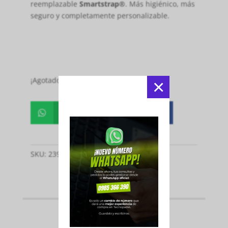
reemplazable
Smartstrap®
. Más higiénico, más
seguro y completamente personalizable.
¡Agotado!
×
Whatsapp
Facebook


SKU:
2391
Categoría:
Paletas