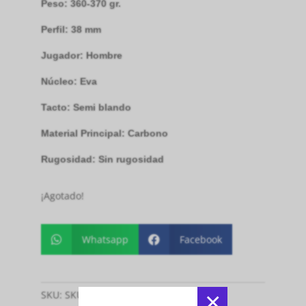
Peso: 360-370 gr.
Perfil: 38 mm
Jugador: Hombre
Núcleo: Eva
Tacto: Semi blando
Material Principal: Carbono
Rugosidad: Sin rugosidad
¡Agotado!
Whatsapp
Facebook


×
SKU:
SKU311
Categoría:
Paletas