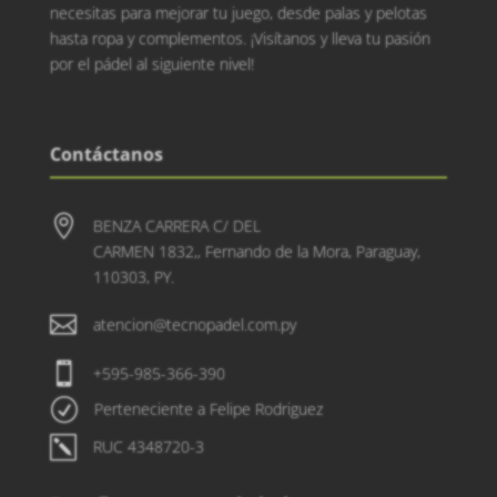
necesitas para mejorar tu juego, desde palas y pelotas
hasta ropa y complementos. ¡Visítanos y lleva tu pasión
por el pádel al siguiente nivel!
Contáctanos

BENZA CARRERA C/ DEL
CARMEN 1832,, Fernando de la Mora, Paraguay,
110303, PY.

atencion@tecnopadel.com.py

+595-985-366-390
R
Perteneciente a Felipe Rodriguez
k
RUC 4348720-3