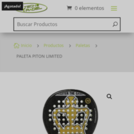
¡Agotado!
0 elementos

Inicio
5
Productos
5
Paletas
5
PALETA PITON LIMITED