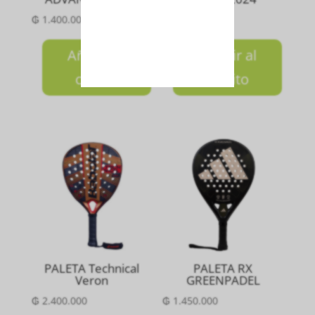
₲
1.400.000
₲
1.800.000
Añadir al
Añadir al
carrito
carrito
PALETA Technical
PALETA RX
Veron
GREENPADEL
₲
2.400.000
₲
1.450.000