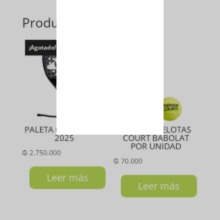
Productos relacionados
¡Agotado!
¡Agotado!
PALETA CROSS IT 3.4
TUBO DE PELOTAS
2025
COURT BABOLAT
POR UNIDAD
₲
2.750.000
₲
70.000
Leer más
Leer más