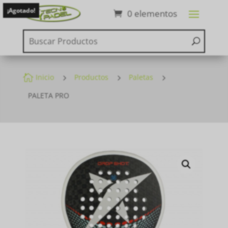
¡Agotado!
0 elementos

Inicio
5
Productos
5
Paletas
5
PALETA PRO