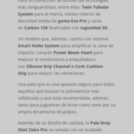
Para su confección se utilizan las tecnologías
más vanguardistas, entre ellas:
Twin Tubular
System
para el marco, núcleo interior de
densidad media de
goma Eva Pro
y caras
de
Carbon 12K
finalizadas con
rugosidad 3D.
Un modelo que, además, cuenta con sistema
Smart Holes System
para amplificar la zona de
impacto, corazón
Power Beam Heart
para
mejorar el rendimiento y empuñadura
con
Silicone Grip Channel o Cork Cushion
Grip
para reducir las vibraciones.
Una pala que es una apuesta segura para todos
aquellos que buscan la polivalencia más
sofisticada y que está recomendada, además,
tanto para jugadores de drive como revés por su
amplio dinamismo de golpeo.
Además de su diseño de calidad, la
Pala Drop
Shot Zoko Pro
se remata con un acabado