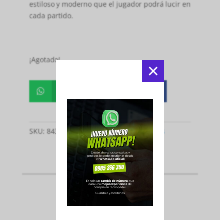
estiloso y moderno que el jugador podrá lucir en
cada partido.
¡Agotado!
×
Whatsapp
Facebook


SKU:
8435393586725
Categoría:
Paletas