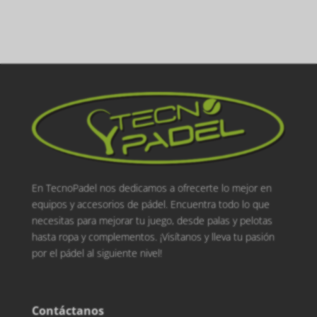
En TecnoPadel nos dedicamos a ofrecerte lo mejor en
equipos y accesorios de pádel. Encuentra todo lo que
necesitas para mejorar tu juego, desde palas y pelotas
hasta ropa y complementos. ¡Visítanos y lleva tu pasión
por el pádel al siguiente nivel!
Contáctanos