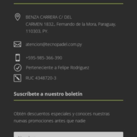

BENZA CARRERA C/ DEL
CARMEN 1832,, Fernando de la Mora, Paraguay,
110303, PY.

atencion@tecnopadel.com.py

+595-985-366-390
R
Perteneciente a Felipe Rodriguez
k
RUC 4348720-3
Suscríbete a nuestro boletín
Obtén descuentos especiales y conoces nuestras
nuevas promociones antes que nadie