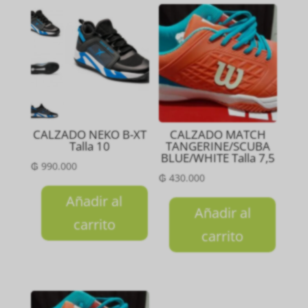
CALZADO NEKO B-XT
CALZADO MATCH
Talla 10
TANGERINE/SCUBA
BLUE/WHITE Talla 7,5
₲
990.000
₲
430.000
Añadir al
Añadir al
carrito
carrito