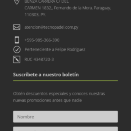

BENZA CARRERA C/ DEL
CARMEN 1832,, Fernando de la Mora, Paraguay,
110303, PY.

atencion@tecnopadel.com.py

+595-985-366-390
R
Perteneciente a Felipe Rodriguez
k
RUC 4348720-3
Suscríbete a nuestro boletín
Obtén descuentos especiales y conoces nuestras
nuevas promociones antes que nadie