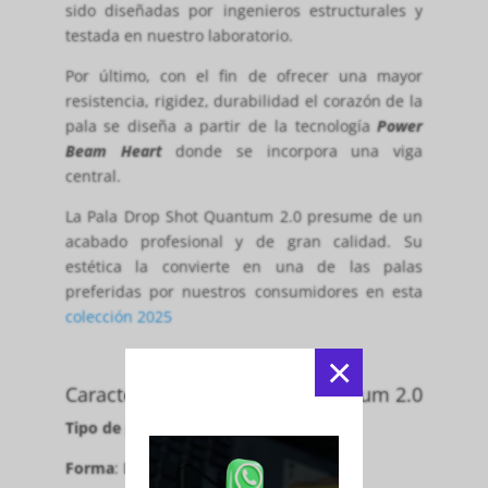
sido diseñadas por ingenieros estructurales y
testada en nuestro laboratorio.
Por último, con el fin de ofrecer una mayor
resistencia, rigidez, durabilidad el corazón de la
pala se diseña a partir de la tecnología
Power
Beam Heart
donde se incorpora una viga
central.
La Pala Drop Shot Quantum 2.0 presume de un
acabado profesional y de gran calidad. Su
estética la convierte en una de las palas
preferidas por nuestros consumidores en esta
colección 2025
×
Características Drop Shot Quantum 2.0
Tipo de producto
: Pala de pádel
Forma
: Diamante