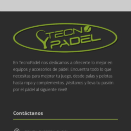
En TecnoPadel nos dedicamos a ofrecerte lo mejor en
equipos y accesorios de pádel. Encuentra todo lo que
necesitas para mejorar tu juego, desde palas y pelotas
hasta ropa y complementos. ¡Visítanos y lleva tu pasión
por el pádel al siguiente nivel!
Contáctanos