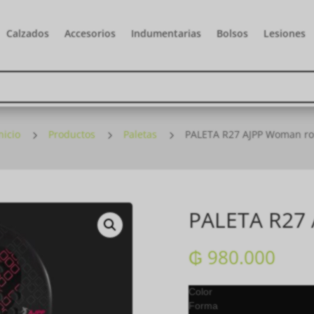
Calzados
Accesorios
Indumentarias
Bolsos
Lesiones
nicio
5
Productos
5
Paletas
5
PALETA R27 AJPP Woman r
PALETA R27
₲
980.000
Color
Forma