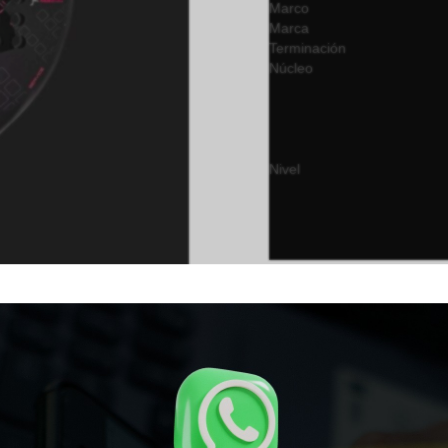
Marco
Marca
Terminación
Núcleo
Nivel
¡Agotado!
Whatsapp


SKU:
SKU-1915
Categoría