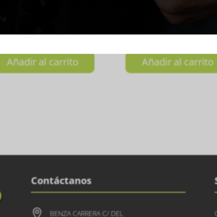
ALETA Technical Veron
PALETA RAPTOR 202
00.000
₲
2.300.000
Añadir al carrito
Añadir al carrito
Contáctanos

BENZA CARRERA C/ DEL