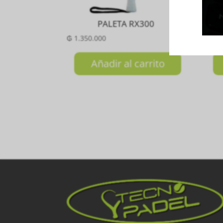
PALETA RX300
P
₲
1.350.000
₲
2.4
Añadir al carrito