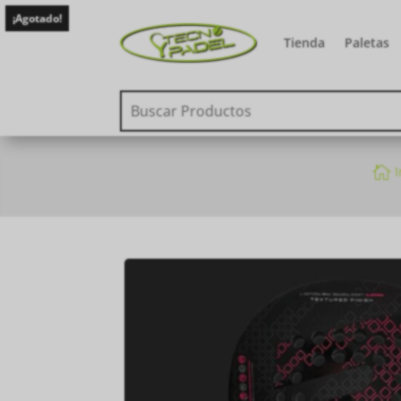
¡Agotado!
Tienda
Paletas

I