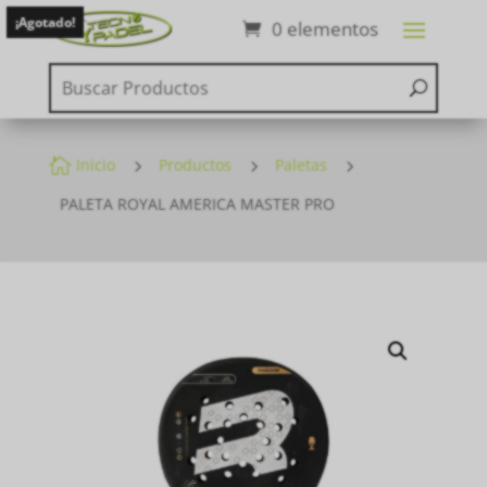
¡Agotado!
0 elementos

Inicio
5
Productos
5
Paletas
5
PALETA ROYAL AMERICA MASTER PRO