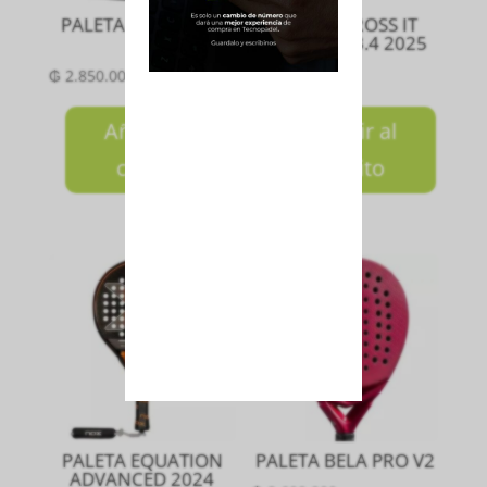
PALETA ADIPOWER
PALETA CROSS IT
3.2
CONTROL 3.4 2025
₲
2.850.000
₲
2.750.000
Añadir al
Añadir al
carrito
carrito
PALETA EQUATION
PALETA BELA PRO V2
ADVANCED 2024