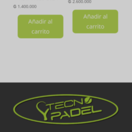
₲
2.600.000
₲
1.400.000
Añadir al
Añadir al
carrito
carrito