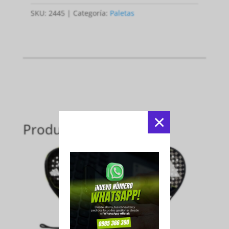
SKU:
2445
Categoría:
Paletas
×
Productos relacionados