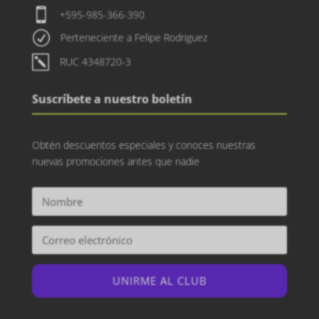

+595-985-366-390
R
Perteneciente a Felipe Rodriguez
k
RUC 4348720-3
Suscríbete a nuestro boletín
Obtén descuentos especiales y conoces nuestras
nuevas promociones antes que nadie
UNIRME AL CLUB