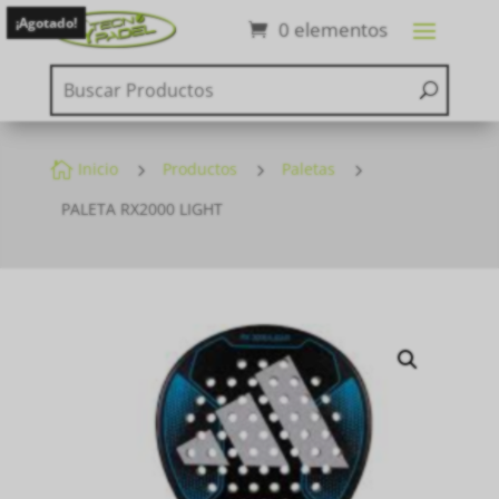
¡Agotado!
0 elementos

Inicio
5
Productos
5
Paletas
5
PALETA RX2000 LIGHT