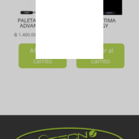
PALETA EQUATION
PALETA STIMA
ADVANCED 2024
ENERGY
₲
1.400.000
₲
1.720.000
Añadir al
Añadir al
carrito
carrito