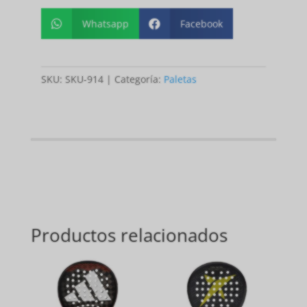
Whatsapp
Facebook


SKU:
SKU-914
Categoría:
Paletas
Productos relacionados