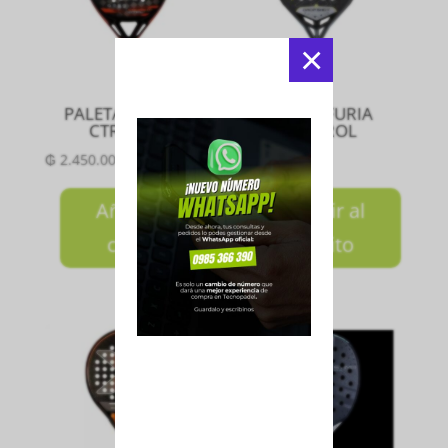
×
PALETA CROSS IT
PALETA FURIA
CTRL 2024
CONTROL
₲
2.450.000
₲
2.550.000
Añadir al
Añadir al
carrito
carrito