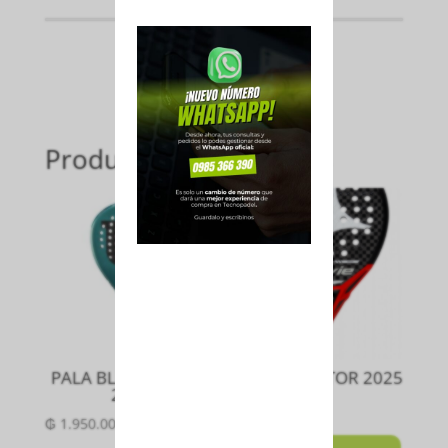
Productos relacionados
PALA BLADE PRO V3
PALETA RAPTOR 2025
2024
₲
2.300.000
₲
1.950.000