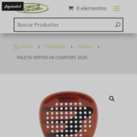
¡Agotado!
0 elementos

Inicio
5
Productos
5
Paletas
5
PALETA VERTEX 04 COMFORT 2025