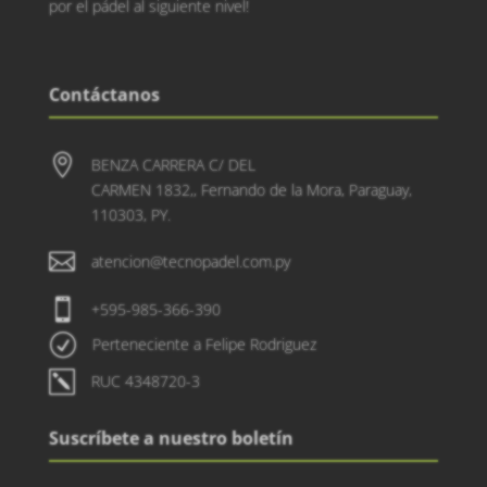
por el pádel al siguiente nivel!
Contáctanos

BENZA CARRERA C/ DEL
CARMEN 1832,, Fernando de la Mora, Paraguay,
110303, PY.

atencion@tecnopadel.com.py

+595-985-366-390
R
Perteneciente a Felipe Rodriguez
k
RUC 4348720-3
Suscríbete a nuestro boletín