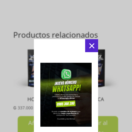
Productos relacionados
×
HOMBRO
MUÑECA
₲
337.000
₲
200.000
Añadir al
Añadir al