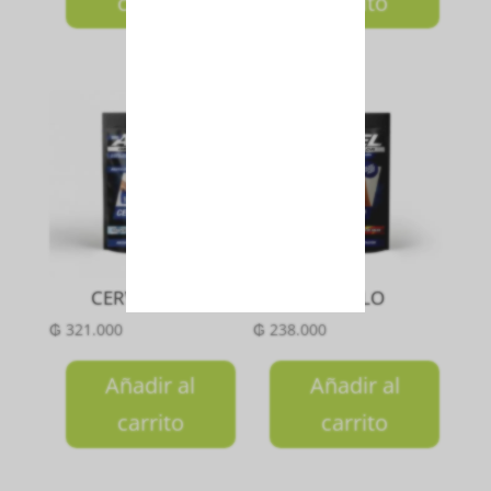
carrito
carrito
CERVICALES
GEMELO
₲
321.000
₲
238.000
Añadir al
Añadir al
carrito
carrito