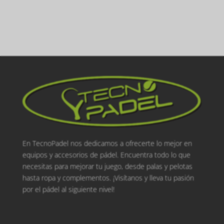
En TecnoPadel nos dedicamos a ofrecerte lo mejor en
equipos y accesorios de pádel. Encuentra todo lo que
necesitas para mejorar tu juego, desde palas y pelotas
hasta ropa y complementos. ¡Visítanos y lleva tu pasión
por el pádel al siguiente nivel!