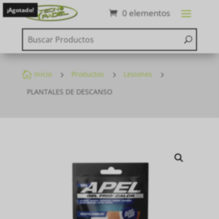
¡Agotado!
0 elementos

Inicio
5
Productos
5
Lesiones
5
PLANTALES DE DESCANSO