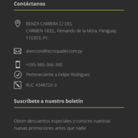
Contáctanos

BENZA CARRERA C/ DEL
CARMEN 1832,, Fernando de la Mora, Paraguay,
110303, PY.

atencion@tecnopadel.com.py

+595-985-366-390
R
Perteneciente a Felipe Rodriguez
k
RUC 4348720-3
Suscríbete a nuestro boletín
Obtén descuentos especiales y conoces nuestras
nuevas promociones antes que nadie