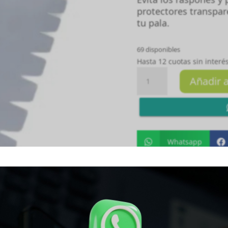
protectores transpar
tu pala.
69 disponibles
Hasta 12 cuotas sin interés
PROTECTOR
Añadir a
DENTADO
TRANSPARENTE
cantidad
Whatsapp


SKU:
SKU-183
Categoría: