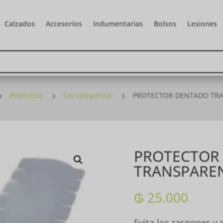
Calzados
Accesorios
Indumentarias
Bolsos
Lesiones
5
Productos
5
Sin categorizar
5
PROTECTOR DENTADO TR
PROTECTOR
TRANSPARE
₲
25.000
Evita los raspones y