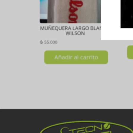
MUÑEQUERA LARGO BLANCO
WILSON
₲
35
₲
55.000
Añadir al carrito