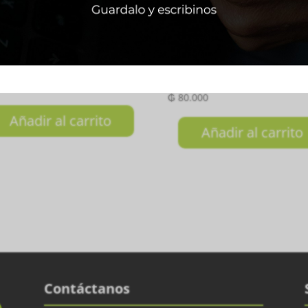
MEDIA COLOR GRIS
Overgrip Head Prime T
Celeste
.000
₲
80.000
Añadir al carrito
Añadir al carrito
Contáctanos