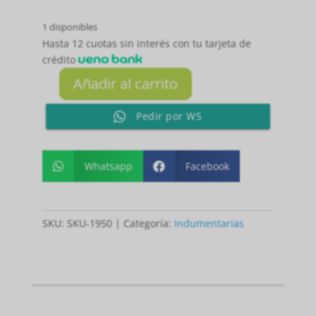
1 disponibles
Hasta 12 cuotas sin interés con tu tarjeta de
crédito
Añadir al carrito
REMERA
AZUL
Pedir por WS
MARINO
CON
BLANCO
Whatsapp
Facebook


FEMENINO
G
cantidad
SKU:
SKU-1950
Categoría:
Indumentarias