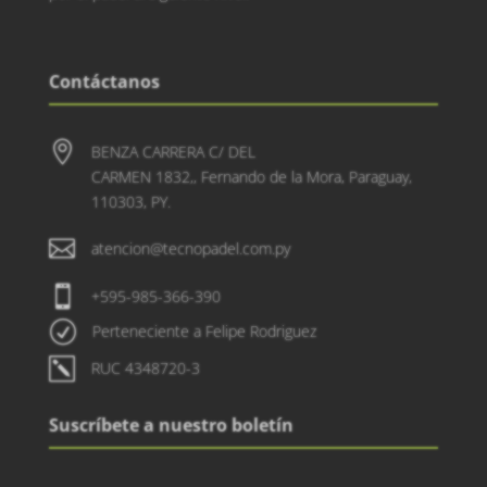
Contáctanos

BENZA CARRERA C/ DEL
CARMEN 1832,, Fernando de la Mora, Paraguay,
110303, PY.

atencion@tecnopadel.com.py

+595-985-366-390
R
Perteneciente a Felipe Rodriguez
k
RUC 4348720-3
Suscríbete a nuestro boletín