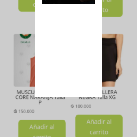
carrito
carrito
MUSCULOSA DAMA
SHORT POLLERA
CORE NARANJA Talla
NEGRA Talla XG
P
₲
180.000
₲
150.000
Añadir al
Añadir al
carrito