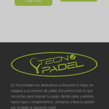
carrito
En TecnoPadel nos dedicamos a ofrecerte lo mejor en
equipos y accesorios de pádel. Encuentra todo lo que
necesitas para mejorar tu juego, desde palas y pelotas
hasta ropa y complementos. ¡Visítanos y lleva tu pasión
por el pádel al siguiente nivel!