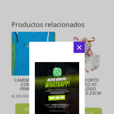
Productos relacionados
×
CAMISETA CELESTE
MEDIA TIN CORTO
CON NEGRO
NIÑO CHICO X5
FEMENINO M
BLANCO LOGO
SURTIDO 21.5-23CM
₲
200.000
₲
100.000
Añadir al
Añadir al