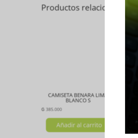
Productos relacionados
CAMISETA BENARA LIMA
M
BLANCO S
C
₲
385.000
₲
10
Añadir al carrito