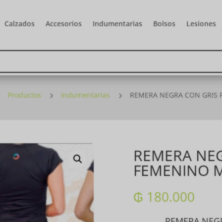
Calzados
Accesorios
Indumentarias
Bolsos
Lesiones
5
Productos
5
Indumentarias
5
REMERA NEGRA CON GRIS
REMERA NEG
FEMENINO 
₲
180.000
REMERA NEG