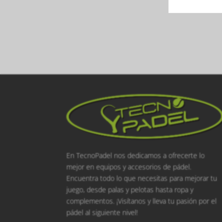
En TecnoPadel nos dedicamos a ofrecerte lo
mejor en equipos y accesorios de pádel.
Encuentra todo lo que necesitas para mejorar tu
juego, desde palas y pelotas hasta ropa y
complementos. ¡Visítanos y lleva tu pasión por el
pádel al siguiente nivel!