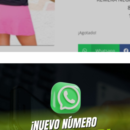
¡Agotado!
Whatsapp


SKU:
SKU-1845
Categoría