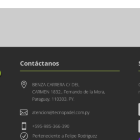
Contáctanos

BENZA CARRERA C/ DEL
CARMEN 1832,, Fernando de la Mora,
Paraguay, 110303, PY.

atencion@tecnopadel.com.py

+595-985-366-390
R
Perteneciente a Felipe Rodriguez