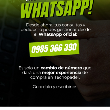
EDIA TIN CORTO NIÑO
SHORT POLLERA CORE R
HICO X5 BLANCO LOGO
Talla P
SURTIDO 14-17.5 CM
₲
180.000
0.000
Añadir al carrito
Añadir al carrito