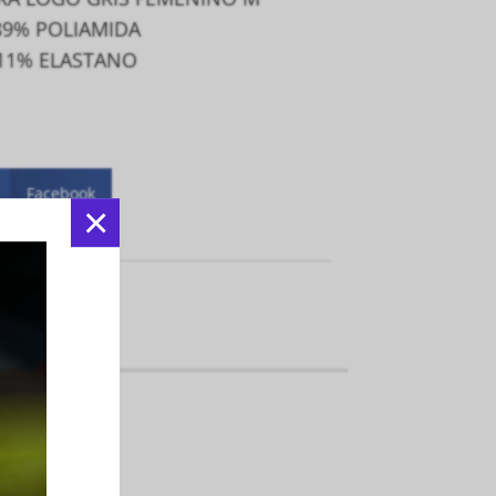
89
% POLIAMIDA
11
% ELASTANO
Facebook
×
:
Indumentarias