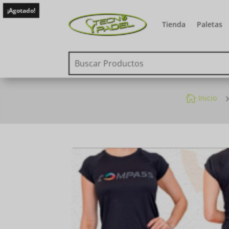
¡Agotado!
Tienda
Paletas

Inicio