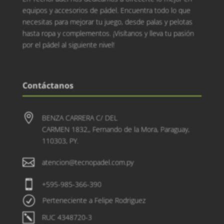
equipos y accesorios de pádel. Encuentra todo lo que
necesitas para mejorar tu juego, desde palas y pelotas
hasta ropa y complementos. ¡Visítanos y lleva tu pasión
por el pádel al siguiente nivel!
Contáctanos

BENZA CARRERA C/ DEL
CARMEN 1832,, Fernando de la Mora, Paraguay,
110303, PY.

atencion@tecnopadel.com.py

+595-985-366-390
R
Perteneciente a Felipe Rodriguez
k
RUC 4348720-3