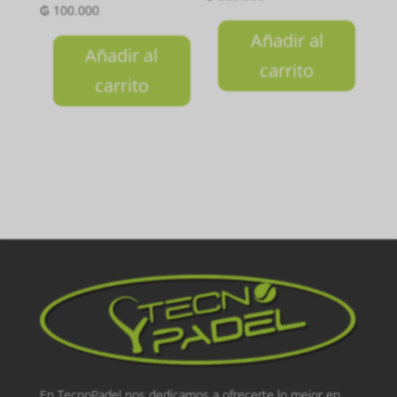
₲
100.000
Añadir al
Añadir al
carrito
carrito
En TecnoPadel nos dedicamos a ofrecerte lo mejor en