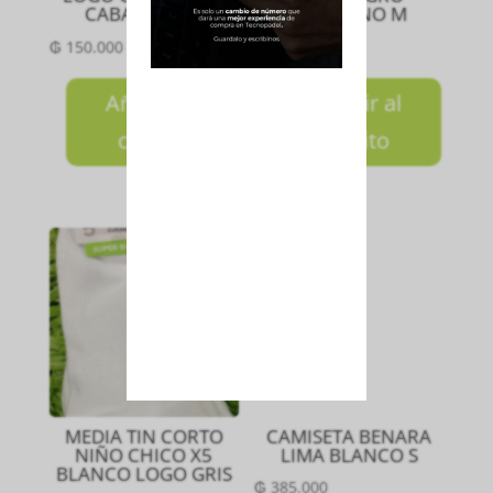
CABALLERO S
FEMENINO M
₲
150.000
₲
200.000
Añadir al
Añadir al
carrito
carrito
MEDIA TIN CORTO
CAMISETA BENARA
NIÑO CHICO X5
LIMA BLANCO S
BLANCO LOGO GRIS
₲
385.000