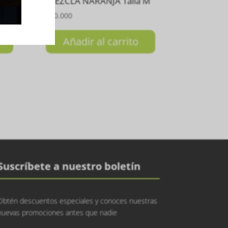
MEZCLA NARANJA Talla M
₲
150.000
Añadir al carrito
Suscríbete a nuestro boletín
Obtén descuentos especiales y conoces nuestras
nuevas promociones antes que nadie