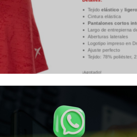
Tejido
elástico
y
ligero
Cintura elástica
Pantalones cortos in
Largo de entrepierna de
Aberturas laterales
Logotipo impreso en D
Ajuste perfecto
Tejido: 78% poliéster, 
¡Agotado!
Whatsapp


SKU:
SKU-2248
Categoría