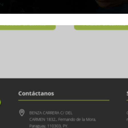
Talla P
BLANCO Talla P
0.000
₲
150.000
Añadir al carrito
Añadir al carrito
Contáctanos

BENZA CARRERA C/ DEL
CARMEN 1832,, Fernando de la Mora,
Paraguay, 110303, PY.