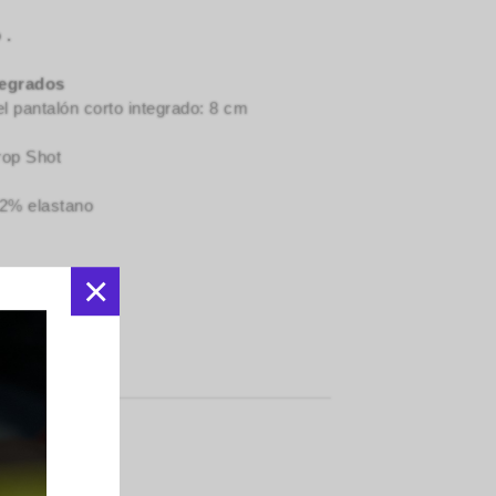
 .
tegrados
l pantalón corto integrado: 8 cm
rop Shot
22% elastano
×
Facebook
:
Indumentarias