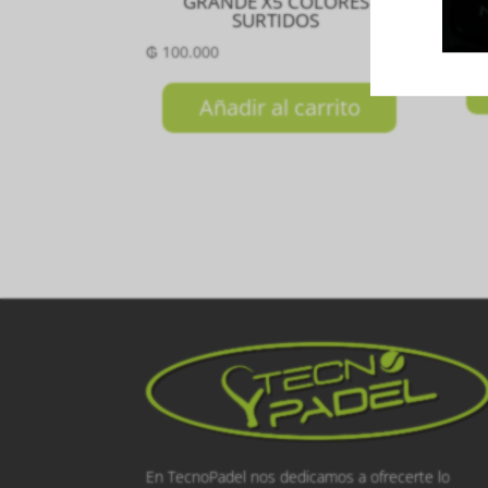
GRANDE X5 COLORES
SURTIDOS
₲
18
₲
100.000
Añadir al carrito
En TecnoPadel nos dedicamos a ofrecerte lo