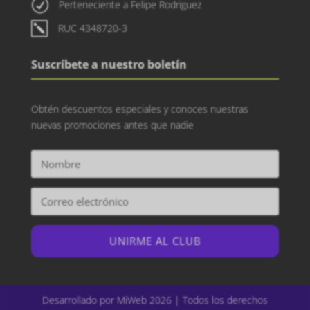
R
Perteneciente a Felipe Rodriguez
k
RUC 4348720-3
Suscríbete a nuestro boletín
Obtén descuentos especiales y conoces nuestras
nuevas promociones antes que nadie
UNIRME AL CLUB
Desarrollado por MiWeb 2026 | Todos los derechos