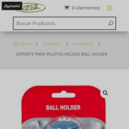
¡Agotado!
0 elementos

Inicio
5
Productos
5
Accesorios
5
SOPORTE PARA PELOTAS WILSON BALL HOLDER