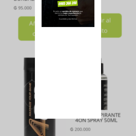
₲
150.000
₲
95.000
Añadir al
Añadir al
carrito
carrito
ANTITRANSPIRANTE
4ON SPRAY 50ML
₲
200.000