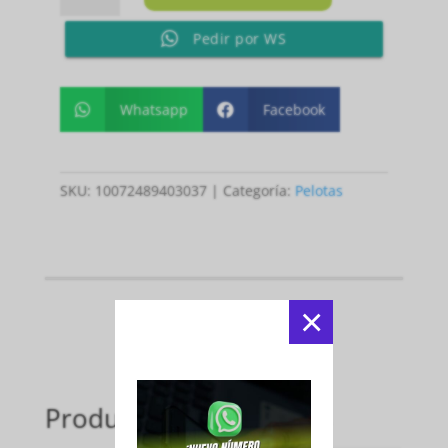
PADEL
Pedir por WS
PRO
S
+
cantidad
Whatsapp
Facebook


SKU:
10072489403037
Categoría:
Pelotas
×
Productos relacionados