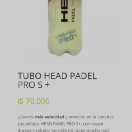
TUBO HEAD PADEL
PRO S +
₲
70.000
¿Querés
más velocidad
y emoción en la cancha?
Las pelotas HEAD PADEL PRO S+, con mayor
dureza y rebote, permite un juego mucho más