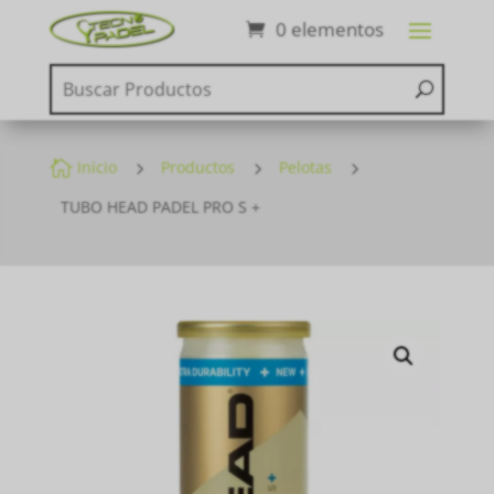
0 elementos

Inicio
5
Productos
5
Pelotas
5
TUBO HEAD PADEL PRO S +