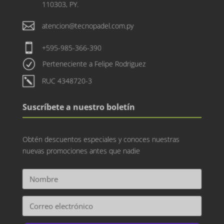
110303, PY.

atencion@tecnopadel.com.py

+595-985-366-390
R
Perteneciente a Felipe Rodriguez
k
RUC 4348720-3
Suscríbete a nuestro boletín
Obtén descuentos especiales y conoces nuestras
nuevas promociones antes que nadie