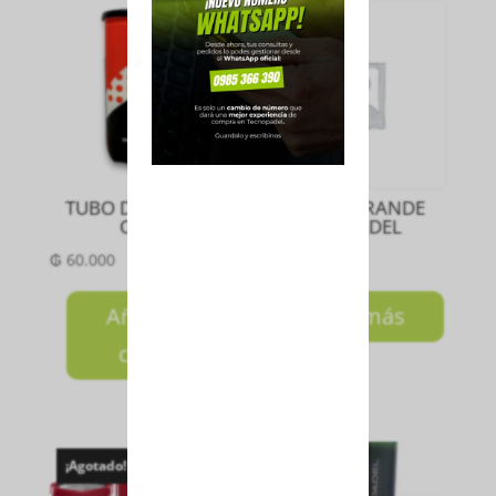
¡Agotado!
TUBO DE PELOTAS
PELOTA GRANDE
ODEA
BULLPADEL
₲
60.000
₲
250.000
Añadir al
Leer más
carrito
¡Agotado!