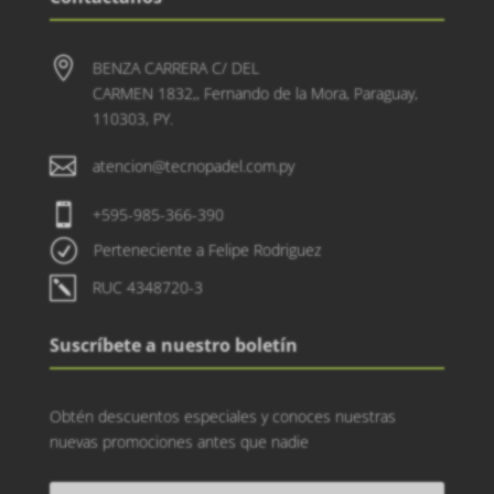

BENZA CARRERA C/ DEL
CARMEN 1832,, Fernando de la Mora, Paraguay,
110303, PY.

atencion@tecnopadel.com.py

+595-985-366-390
R
Perteneciente a Felipe Rodriguez
k
RUC 4348720-3
Suscríbete a nuestro boletín
Obtén descuentos especiales y conoces nuestras
nuevas promociones antes que nadie