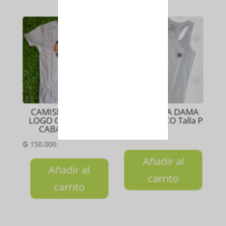
CAMISETA CIRCLE
MUSCULOSA DAMA
LOGO GRIS CLARO
CORE BLANCO Talla P
CABALLERO S
₲
150.000
₲
150.000
Añadir al
Añadir al
carrito
carrito