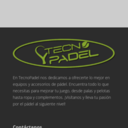
En TecnoPadel nos dedicamos a ofrecerte lo mejor en
equipos y accesorios de pádel. Encuentra todo lo que
necesitas para mejorar tu juego, desde palas y pelotas
hasta ropa y complementos. ¡Visítanos y lleva tu pasión
por el pádel al siguiente nivel!
Contáctanos