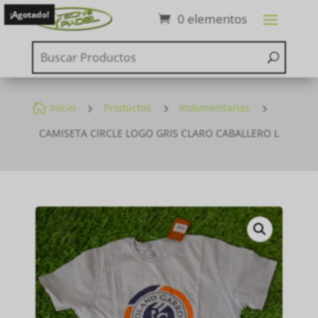
¡Agotado!
0 elementos

Inicio
5
Productos
5
Indumentarias
5
CAMISETA CIRCLE LOGO GRIS CLARO CABALLERO L