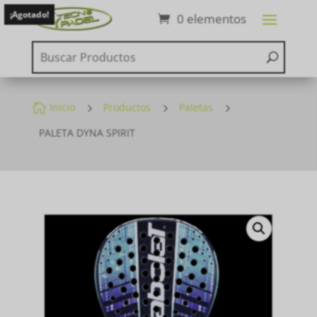
¡Agotado!
0 elementos

Inicio
5
Productos
5
Paletas
5
PALETA DYNA SPIRIT