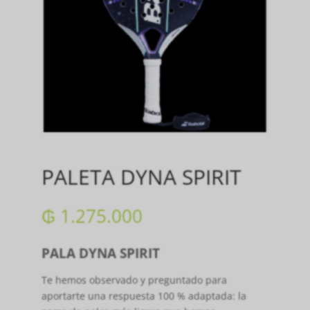
PALETA DYNA SPIRIT
₲
1.275.000
PALA DYNA SPIRIT
Te hemos observado y preguntado para
aportarte una respuesta 100 % adaptada: la