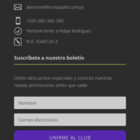

atencion@tecnopadel.com.py

+595-985-366-390
R
Perteneciente a Felipe Rodriguez
k
RUC 4348720-3
Suscríbete a nuestro boletín
Obtén descuentos especiales y conoces nuestras
nuevas promociones antes que nadie
UNIRME AL CLUB