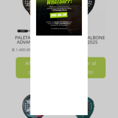
PALETA EQUATION
PALETA METALBONE
ADVANCED 2024
HRD 3.4 2025
₲
1.400.000
₲
1.800.000
Añadir al
Añadir al
carrito
carrito