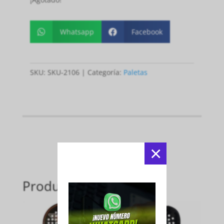
Whatsapp
Facebook


SKU:
SKU-2106
Categoría:
Paletas
×
Productos relacionados